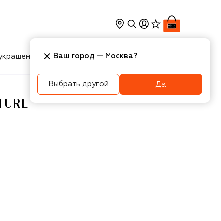
Ваш город —
Москва
?
украшения
Косметика
Интерьер
Новости
Выбрать другой
Да
TURE