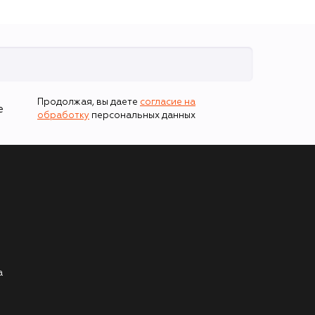
Продолжая, вы даете
согласие на
е
обработку
персональных данных
а