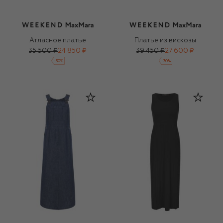
Атласное платье
Платье из вискозы
35 500 ₽
24 850 ₽
39 450 ₽
27 600 ₽
-
30
%
-
30
%