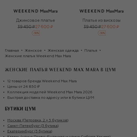
Джинсовое платье
Платье из вискозы
39 450 ₽
27 600 ₽
39 450 ₽
27 600 ₽
-
30
%
-
30
%
Главная
Женское
Женская одежда
Платья
Женские платья Weekend Max Mara
ЖЕНСКИЕ ПЛАТЬЯ WEEKEND MAX MARA
В ЦУМ
12
товаров
бренда
Weekend Max Mara
Цены от
24 850 ₽
Коллекция моделей
Weekend Max Mara
2026
Быстрая доставка по адресу или в бутики ЦУМ
БУТИКИ ЦУМ
Москва (Петровка, 2 + 5 бутиков)
Санкт-Петербург (3 бутика)
Екатеринбург (3 бутика)