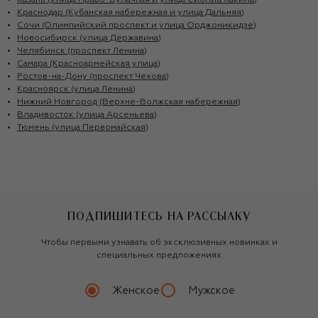
Казань (улица Право-Булачная и улица Сибгата Хакима)
Краснодар (Кубанская набережная и улица Дальняя)
Сочи (Олимпийский проспект и улица Орджоникидзе)
Новосибирск (улица Державина)
Челябинск (проспект Ленина)
Самара (Красноармейская улица)
Ростов-на-Дону (проспект Чехова)
Красноярск (улица Ленина)
Нижний Новгород (Верхне-Волжская набережная)
Владивосток (улица Арсеньева)
Тюмень (улица Первомайская)
ПОДПИШИТЕСЬ НА РАССЫЛКУ
Чтобы первыми узнавать об эксклюзивных новинках и
специальных предложениях
Женское
Мужское