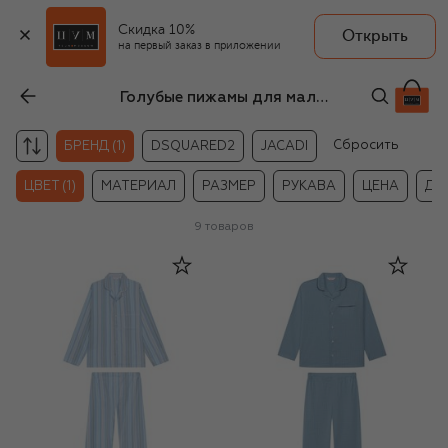
Скидка 10%
Открыть
на первый заказ в приложении
Голубые пижамы для мальчиков Derek Rose
Сбросить
БРЕНД (1)
DSQUARED2
JACADI
ЦВЕТ (1)
МАТЕРИАЛ
РАЗМЕР
РУКАВА
ЦЕНА
ДР
9
товаров