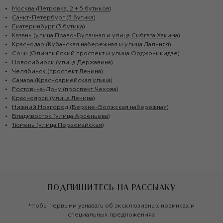
Москва (Петровка, 2 + 5 бутиков)
Санкт-Петербург (3 бутика)
Екатеринбург (3 бутика)
Казань (улица Право-Булачная и улица Сибгата Хакима)
Краснодар (Кубанская набережная и улица Дальняя)
Сочи (Олимпийский проспект и улица Орджоникидзе)
Новосибирск (улица Державина)
Челябинск (проспект Ленина)
Самара (Красноармейская улица)
Ростов-на-Дону (проспект Чехова)
Красноярск (улица Ленина)
Нижний Новгород (Верхне-Волжская набережная)
Владивосток (улица Арсеньева)
Тюмень (улица Первомайская)
ПОДПИШИТЕСЬ НА РАССЫЛКУ
Чтобы первыми узнавать об эксклюзивных новинках и
специальных предложениях