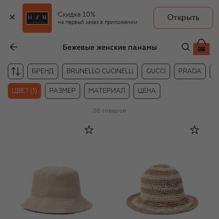
Скидка 10%
Открыть
на первый заказ в приложении
Бежевые женские панамы
БРЕНД
BRUNELLO CUCINELLI
GUCCI
PRADA
S
ЦВЕТ (1)
РАЗМЕР
МАТЕРИАЛ
ЦЕНА
28
товаров