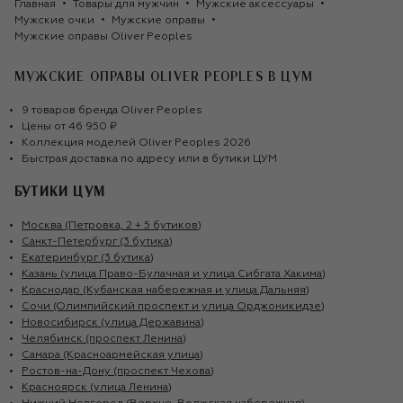
Главная
Товары для мужчин
Мужские аксессуары
Мужские очки
Мужские оправы
Мужские оправы Oliver Peoples
МУЖСКИЕ ОПРАВЫ OLIVER PEOPLES
В ЦУМ
9
товаров
бренда
Oliver Peoples
Цены от
46 950 ₽
Коллекция моделей
Oliver Peoples
2026
Быстрая доставка по адресу или в бутики ЦУМ
БУТИКИ ЦУМ
Москва (Петровка, 2 + 5 бутиков)
Санкт-Петербург (3 бутика)
Екатеринбург (3 бутика)
Казань (улица Право-Булачная и улица Сибгата Хакима)
Краснодар (Кубанская набережная и улица Дальняя)
Сочи (Олимпийский проспект и улица Орджоникидзе)
Новосибирск (улица Державина)
Челябинск (проспект Ленина)
Самара (Красноармейская улица)
Ростов-на-Дону (проспект Чехова)
Красноярск (улица Ленина)