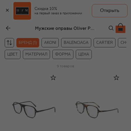
Скидка 10%
Открыть
на первый заказ в приложении
Мужские оправы Oliver Peoples
БРЕНД (1)
AKONI
BALENCIAGA
CARTIER
CHO
ЦВЕТ
МАТЕРИАЛ
ФОРМА
ЦЕНА
9
товаров