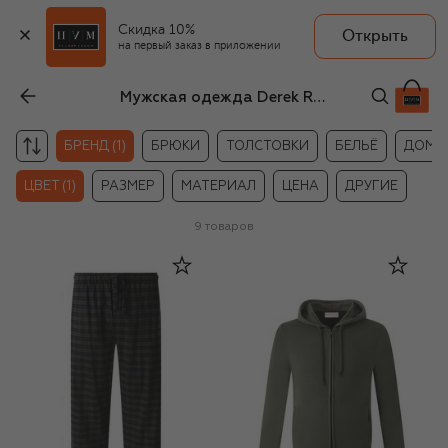
Скидка 10%
Открыть
на первый заказ в приложении
Мужская одежда Derek Rose зелёного цвета
БРЕНД (1)
БРЮКИ
ТОЛСТОВКИ
БЕЛЬЁ
ДОМА
ЦВЕТ (1)
РАЗМЕР
МАТЕРИАЛ
ЦЕНА
ДРУГИЕ
9
товаров