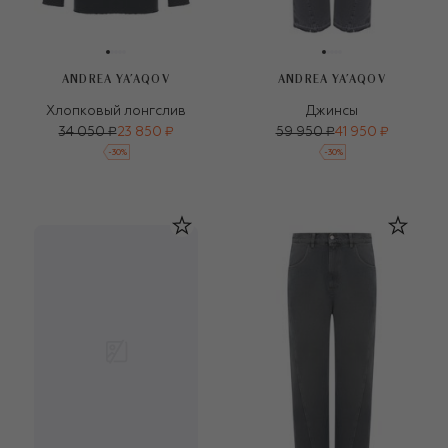
ANDREA YA'AQOV
ANDREA YA'AQOV
Хлопковый лонгслив
Джинсы
34 050 ₽
23 850 ₽
59 950 ₽
41 950 ₽
-
30
%
-
30
%