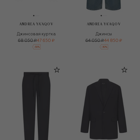
ANDREA YA'AQOV
ANDREA YA'AQOV
Джинсовая куртка
Джинсы
68 050 ₽
47 650 ₽
64 050 ₽
44 850 ₽
-
30
%
-
30
%