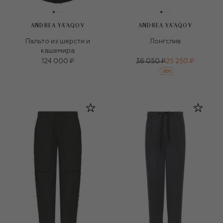
ANDREA YA'AQOV
ANDREA YA'AQOV
Пальто из шерсти и
Лонгслив
кашемира
124 000 ₽
36 050 ₽
25 250 ₽
-
30
%