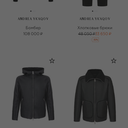
ANDREA YA'AQOV
ANDREA YA'AQOV
Бомбер
Хлопковые брюки
108 000 ₽
48 050 ₽
33 650 ₽
-
30
%