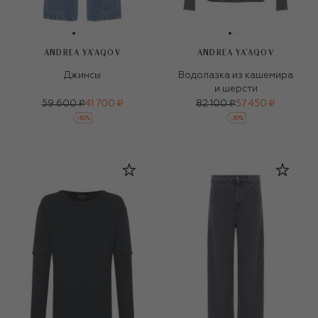
ANDREA YA'AQOV
ANDREA YA'AQOV
Джинсы
Водолазка из кашемира
и шерсти
59 600 ₽
41 700 ₽
82 100 ₽
57 450 ₽
-
30
%
-
30
%