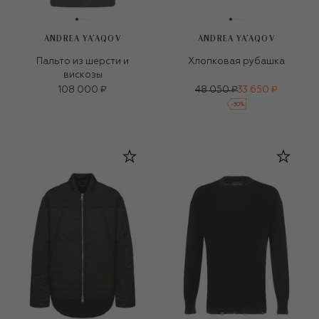
ANDREA YA'AQOV
ANDREA YA'AQOV
Пальто из шерсти и
Хлопковая рубашка
вискозы
108 000 ₽
48 050 ₽
33 650 ₽
-
30
%