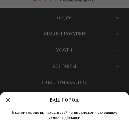
на обработку
персональных данных
О ЦУМ
О магазине
ОНЛАЙН ПОКУПКИ
Новости и события
Вопросы и ответы
УСЛУГИ
Бутики и ПВЗ ЦУМ
Мобильное приложение
Контакты
Шопинг-сервисы
КОНТАКТЫ
Доставка
Наша история
Шопинг со стилистом ЦУМ
Обмен и возврат
+7 495 933 73 00
Карьера
НАШЕ ПРИЛОЖЕНИЕ
Подарочная карта
Условия продажи
hotline@tsum.ru
ЦУМ медиа
Подарочные карты для бизнеса
Скидка на первый заказ
ВАШ ГОРОД
Карта сайта
Подарочная упаковка
Политика конфиденциальности
Россия
Кафе и рестораны
В каком городе вы находитесь? Мы предложим подходящие
Рекомендательные технологии
Мы в социальных сетях
условия доставки
Салон TSUM BEAUTY