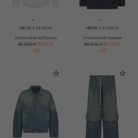
ANDREA YA'AQOV
ANDREA YA'AQOV
Хлопковая рубашка
Хлопковый пиджак
48 050 ₽
33 650 ₽
66 050 ₽
46 250 ₽
-
30
%
-
30
%