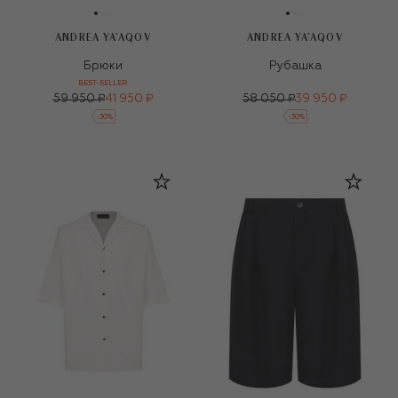
ANDREA YA'AQOV
ANDREA YA'AQOV
Брюки
Рубашка
BEST-SELLER
59 950 ₽
41 950 ₽
58 050 ₽
39 950 ₽
-
30
%
-
30
%