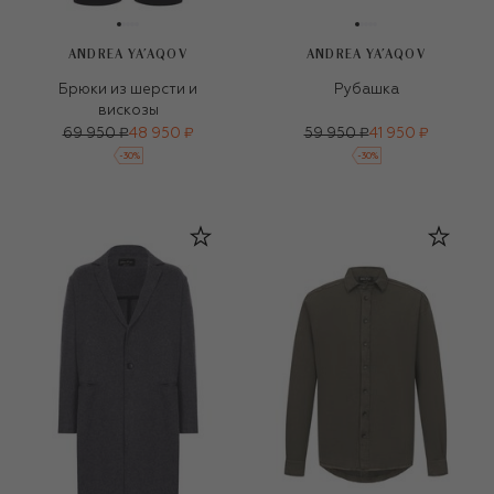
ANDREA YA'AQOV
ANDREA YA'AQOV
Брюки из шерсти и
Рубашка
вискозы
69 950 ₽
48 950 ₽
59 950 ₽
41 950 ₽
-
30
%
-
30
%