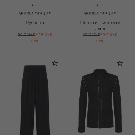
ANDREA YA'AQOV
ANDREA YA'AQOV
Рубашка
Шорты из вискозы и
льна
54 050 ₽
37 850 ₽
52 050 ₽
36 450 ₽
-
30
%
-
30
%