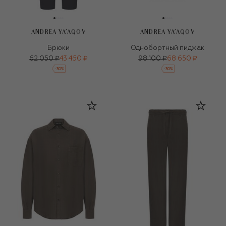
ANDREA YA'AQOV
ANDREA YA'AQOV
Брюки
Однобортный пиджак
62 050 ₽
43 450 ₽
98 100 ₽
68 650 ₽
-
30
%
-
30
%