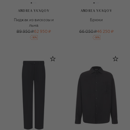
ANDREA YA'AQOV
ANDREA YA'AQOV
Пиджак из вискозы и
Брюки
льна
89 950 ₽
62 950 ₽
66 050 ₽
46 250 ₽
-
30
%
-
30
%