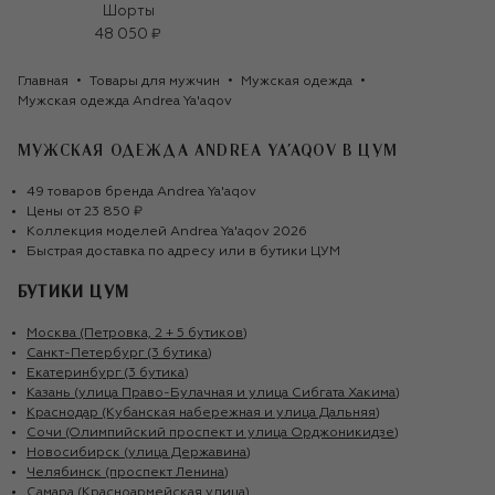
Шорты
48 050 ₽
Главная
Товары для мужчин
Мужская одежда
Мужская одежда Andrea Ya'aqov
МУЖСКАЯ ОДЕЖДА ANDREA YA'AQOV
В ЦУМ
49
товаров
бренда
Andrea Ya'aqov
Цены от
23 850 ₽
Коллекция моделей
Andrea Ya'aqov
2026
Быстрая доставка по адресу или в бутики ЦУМ
БУТИКИ ЦУМ
Москва (Петровка, 2 + 5 бутиков)
Санкт-Петербург (3 бутика)
Екатеринбург (3 бутика)
Казань (улица Право-Булачная и улица Сибгата Хакима)
Краснодар (Кубанская набережная и улица Дальняя)
Сочи (Олимпийский проспект и улица Орджоникидзе)
Новосибирск (улица Державина)
Челябинск (проспект Ленина)
Самара (Красноармейская улица)