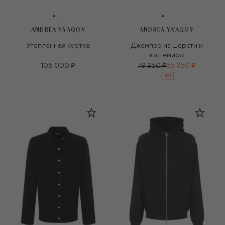
ANDREA YA'AQOV
ANDREA YA'AQOV
Утепленная куртка
Джемпер из шерсти и
кашемира
106 000 ₽
79 950 ₽
55 950 ₽
-
30
%