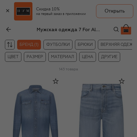
Скидка 10%
Открыть
на первый заказ в приложении
Мужская одежда 7 For All Mankind
БРЕНД (1)
ФУТБОЛКИ
БРЮКИ
ВЕРХНЯЯ ОДЕЖД
ЦВЕТ
РАЗМЕР
МАТЕРИАЛ
ЦЕНА
ДРУГИЕ
143
товара