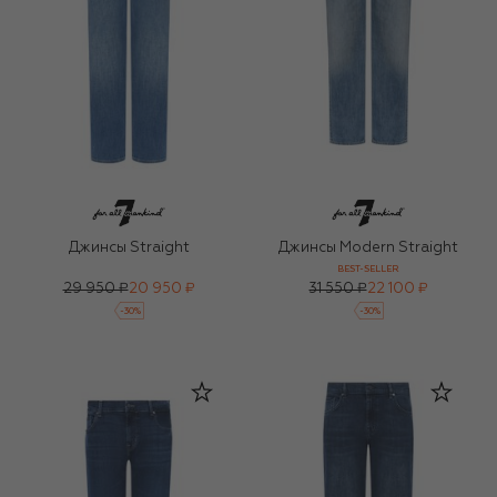
Джинсы Straight
Джинсы Modern Straight
BEST-SELLER
29 950 ₽
20 950 ₽
31 550 ₽
22 100 ₽
-
30
%
-
30
%