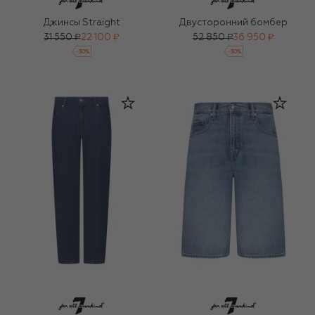
Джинсы Straight
Двусторонний бомбер
31 550 ₽
22 100 ₽
52 850 ₽
36 950 ₽
-
30
%
-
30
%