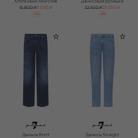
Хлопковый лонгслив
Джинсовая рубашка
15 800 ₽
11 050 ₽
32 950 ₽
23 050 ₽
-
30
%
-
30
%
Джинсы Brett
Джинсы Straight