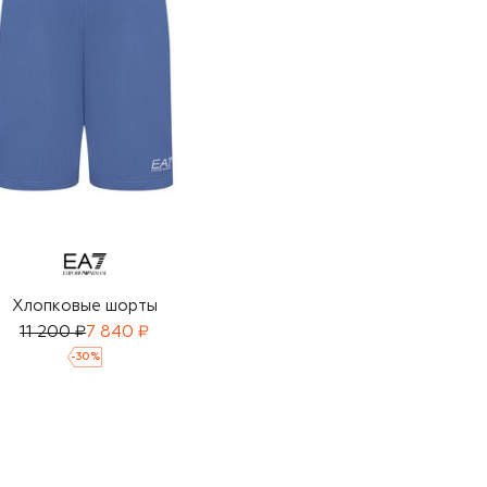
Хлопковые шорты
11 200 ₽
7 840 ₽
-
30
%