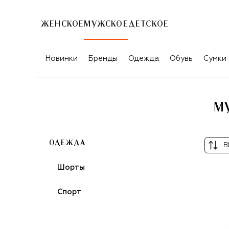
ЖЕНСКОЕ
МУЖСКОЕ
ДЕТСКОЕ
МУЖСКАЯ ОДЕЖДА EA7 ГОЛУБОГО Ц
Новинки
Бренды
Одежда
Обувь
Сумки
М
ОДЕЖДА
В
Шорты
Спорт