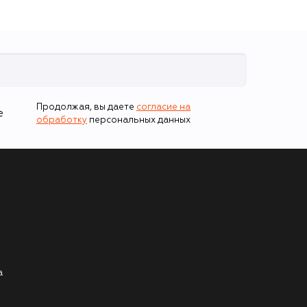
Продолжая, вы даете
согласие на
е
обработку
персональных данных
а