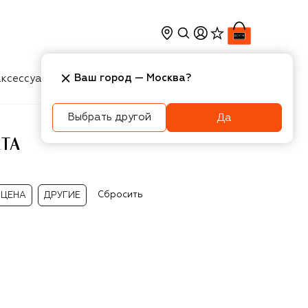
Ваш город —
Москва
?
ксессуары
Косметика
Интерьер
Новости
Выбрать другой
Да
ТА
Сбросить
ЦЕНА
ДРУГИЕ