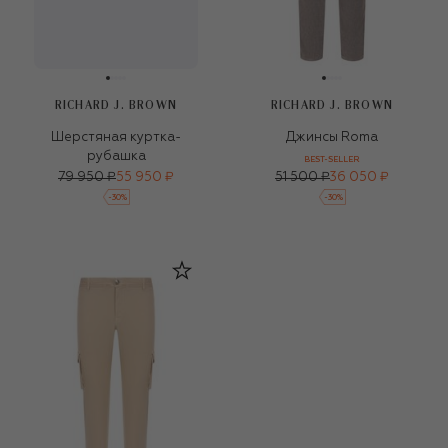
RICHARD J. BROWN
RICHARD J. BROWN
Шерстяная куртка-
Джинсы Roma
рубашка
BEST-SELLER
79 950 ₽
55 950 ₽
51 500 ₽
36 050 ₽
-
30
%
-
30
%