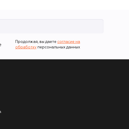
Продолжая, вы даете
согласие на
е
обработку
персональных данных
а