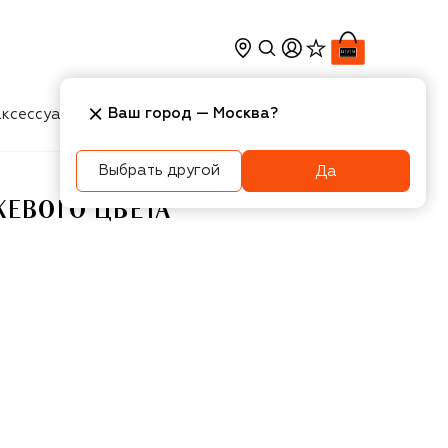
Ваш город —
Москва
?
ксессуары
Косметика
Интерьер
Новости
Выбрать другой
Да
ЖЕВОГО ЦВЕТА