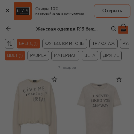
Скидка 10%
Открыть
на первый заказ в приложении
Женская одежда R13 бежевого цвета
БРЕНД (1)
ФУТБОЛКИ И ТОПЫ
ТРИКОТАЖ
РУБА
ЦВЕТ (1)
РАЗМЕР
МАТЕРИАЛ
ЦЕНА
ДРУГИЕ
7
товаров