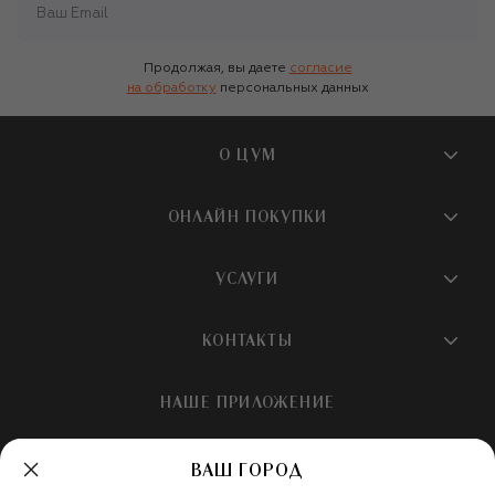
Продолжая, вы даете
согласие
на обработку
персональных данных
О ЦУМ
О магазине
ОНЛАЙН ПОКУПКИ
Новости и события
Вопросы и ответы
УСЛУГИ
Бутики и ПВЗ ЦУМ
Мобильное приложение
Контакты
Шопинг-сервисы
КОНТАКТЫ
Доставка
Наша история
Шопинг со стилистом ЦУМ
Обмен и возврат
+7 495 933 73 00
Карьера
НАШЕ ПРИЛОЖЕНИЕ
Подарочная карта
Условия продажи
hotline@tsum.ru
ЦУМ медиа
Подарочные карты для бизнеса
Скидка на первый заказ
ВАШ ГОРОД
Карта сайта
Подарочная упаковка
Политика конфиденциальности