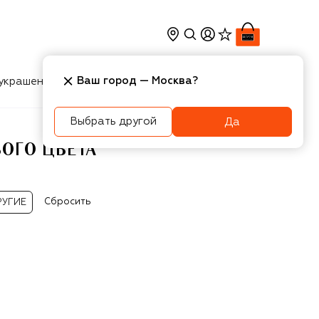
Ваш город —
Москва
?
украшения
Косметика
Интерьер
Новости
Выбрать другой
Да
ОГО ЦВЕТА
Сбросить
РУГИЕ