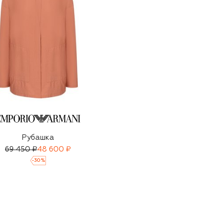
Рубашка
69 450 ₽
48 600 ₽
-
30
%