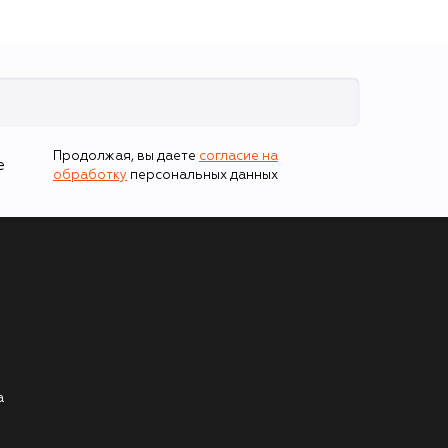
Продолжая, вы даете
согласие на
е
обработку
персональных данных
а