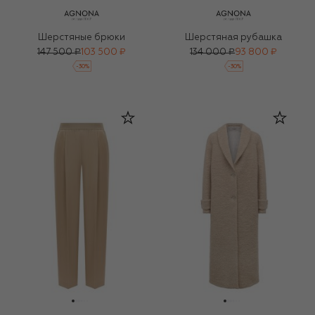
Шерстяные брюки
Шерстяная рубашка
147 500 ₽
103 500 ₽
134 000 ₽
93 800 ₽
-
30
%
-
30
%