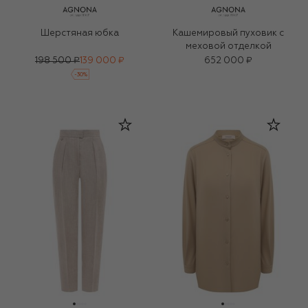
Шерстяная юбка
Кашемировый пуховик с
меховой отделкой
198 500 ₽
139 000 ₽
652 000 ₽
-
30
%