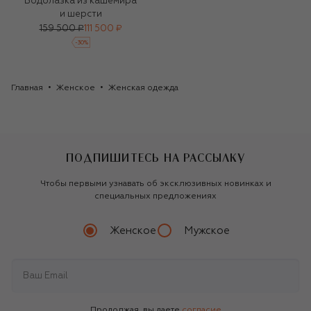
Водолазка из кашемира
и шерсти
159 500 ₽
111 500 ₽
-
30
%
Главная
Женское
Женская одежда
ПОДПИШИТЕСЬ НА РАССЫЛКУ
Чтобы первыми узнавать об эксклюзивных новинках и
специальных предложениях
Женское
Мужское
Продолжая, вы даете
согласие