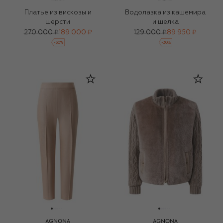
Платье из вискозы и
Водолазка из кашемира
шерсти
и шелка
270 000 ₽
189 000 ₽
129 000 ₽
89 950 ₽
-
30
%
-
30
%