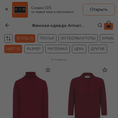
Скидка 10%
Открыть
на первый заказ в приложении
Женская одежда Armarium бордового цвета
БРЕНД (1)
ПЛАТЬЯ
ФУТБОЛКИ И ТОПЫ
БРЮКИ
ЦВЕТ (1)
РАЗМЕР
МАТЕРИАЛ
ЦЕНА
ДРУГИЕ
9
товаров