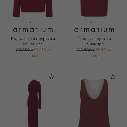
Водолазка из шерсти и
Поло из шерсти и
кашемира
кашемира
86 850 ₽
59 950 ₽
109 500 ₽
76 650 ₽
-
30
%
-
30
%