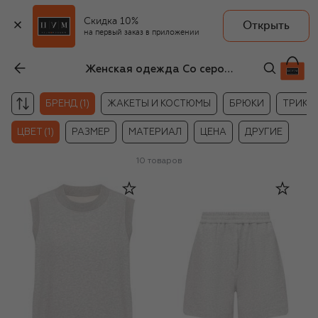
Скидка 10%
Открыть
на первый заказ в приложении
Женская одежда Co серого цвета
БРЕНД (1)
ЖАКЕТЫ И КОСТЮМЫ
БРЮКИ
ТРИКО
ЦВЕТ (1)
РАЗМЕР
МАТЕРИАЛ
ЦЕНА
ДРУГИЕ
10
товаров