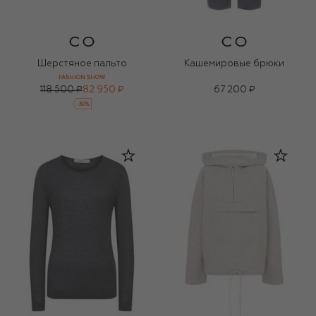
Шерстяное пальто
Кашемировые брюки
FASHION SHOW
118 500 ₽
82 950 ₽
67 200 ₽
-
30
%