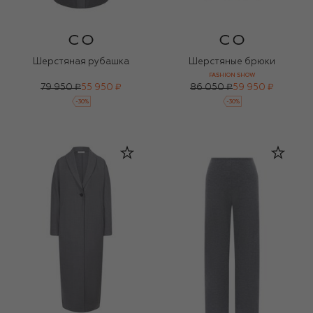
Шерстяная рубашка
Шерстяные брюки
FASHION SHOW
79 950 ₽
55 950 ₽
86 050 ₽
59 950 ₽
-
30
%
-
30
%