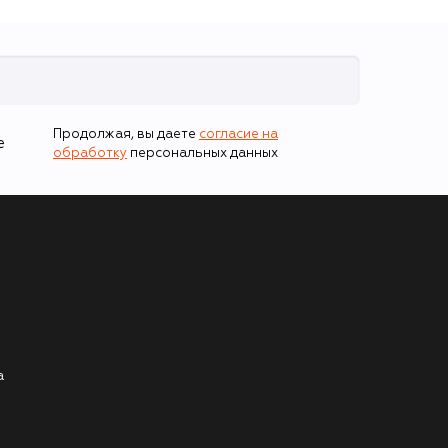
Продолжая, вы даете
согласие на
е
обработку
персональных данных
а