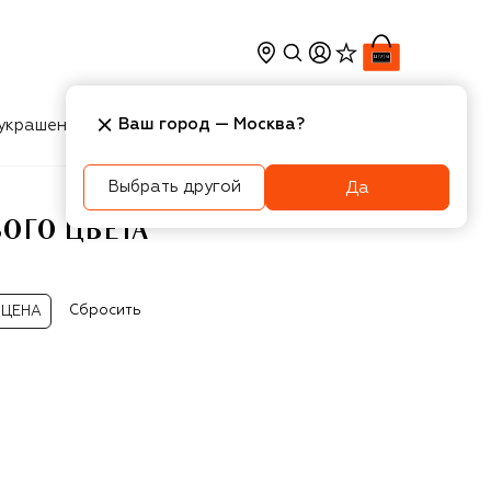
Ваш город —
Москва
?
украшения
Косметика
Интерьер
Новости
Выбрать другой
Да
ОГО ЦВЕТА
Сбросить
ЦЕНА