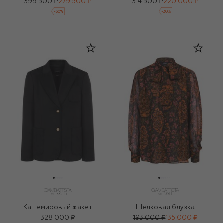
399 500 ₽
279 500 ₽
314 500 ₽
220 000 ₽
-
30
%
-
30
%
Кашемировый жакет
Шелковая блузка
328 000 ₽
193 000 ₽
135 000 ₽