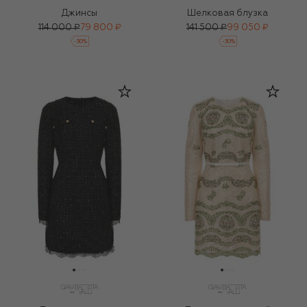
Джинсы
Шелковая блузка
114 000 ₽
79 800 ₽
141 500 ₽
99 050 ₽
-
30
%
-
30
%