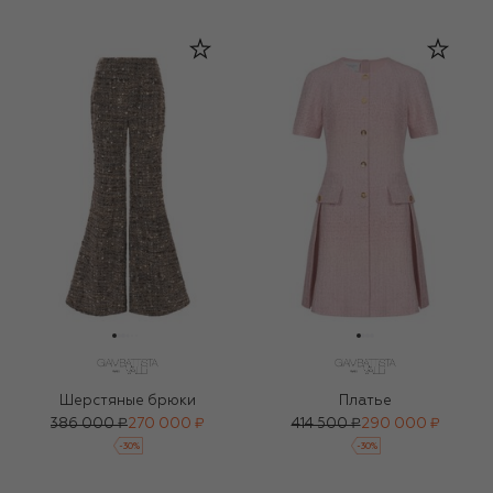
Шерстяные брюки
Платье
386 000 ₽
270 000 ₽
414 500 ₽
290 000 ₽
-
30
%
-
30
%