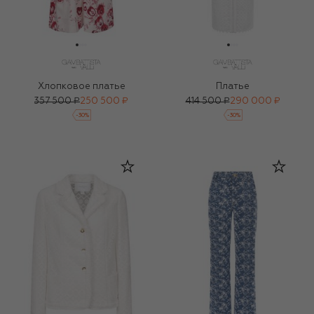
Хлопковое платье
Платье
357 500 ₽
250 500 ₽
414 500 ₽
290 000 ₽
-
30
%
-
30
%