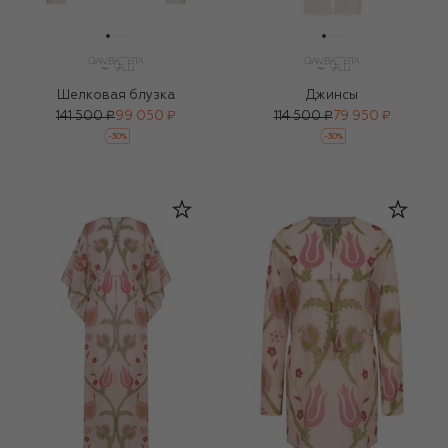
Шелковая блузка
Джинсы
141 500 ₽
99 050 ₽
114 500 ₽
79 950 ₽
-
30
%
-
30
%