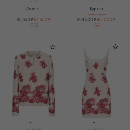
Джинсы
Куртка
FASHION SHOW
92 650 ₽
64 850 ₽
264 500 ₽
185 000 ₽
-
30
%
-
30
%