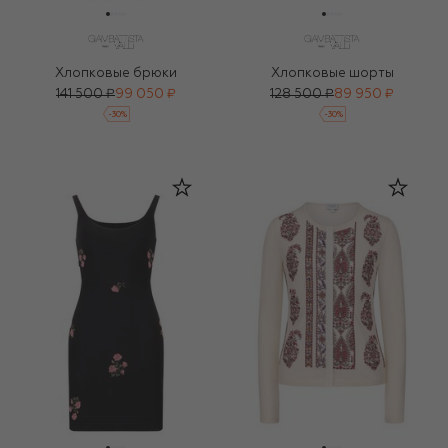
Хлопковые брюки
Хлопковые шорты
141 500 ₽
99 050 ₽
128 500 ₽
89 950 ₽
-
30
%
-
30
%