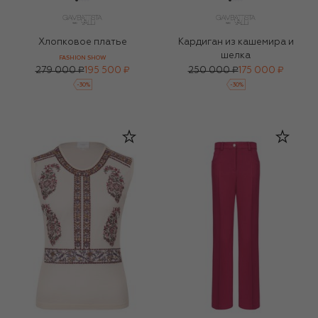
Хлопковое платье
Кардиган из кашемира и
шелка
FASHION SHOW
279 000 ₽
195 500 ₽
250 000 ₽
175 000 ₽
-
30
%
-
30
%