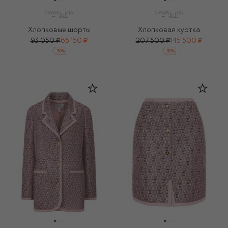
Хлопковые шорты
Хлопковая куртка
93 050 ₽
65 150 ₽
207 500 ₽
145 500 ₽
-
30
%
-
30
%