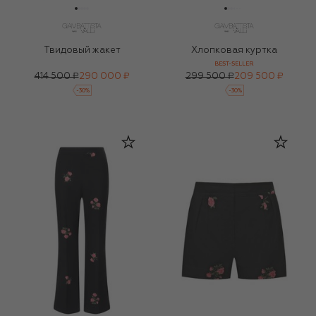
Твидовый жакет
Хлопковая куртка
BEST-SELLER
414 500 ₽
290 000 ₽
299 500 ₽
209 500 ₽
-
30
%
-
30
%