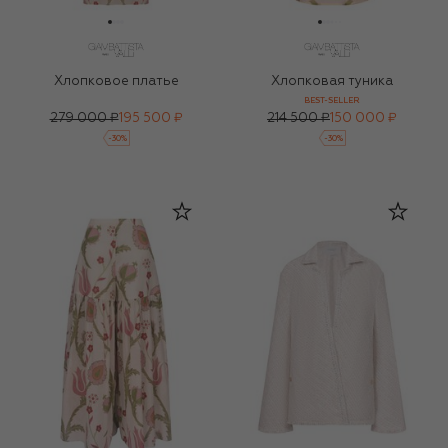
Хлопковое платье
Хлопковая туника
BEST-SELLER
279 000 ₽
195 500 ₽
214 500 ₽
150 000 ₽
-
30
%
-
30
%