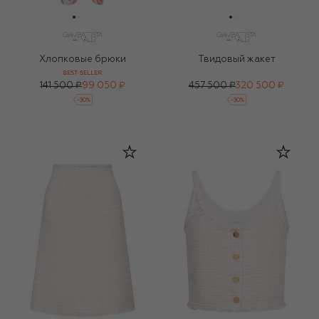
Хлопковые брюки
Твидовый жакет
BEST-SELLER
141 500 ₽
99 050 ₽
457 500 ₽
320 500 ₽
-
30
%
-
30
%