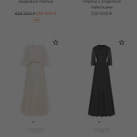
Твидовое платье
Платье с отделкой
пайетками
426 500 ₽
298 500 ₽
529 000 ₽
-
30
%