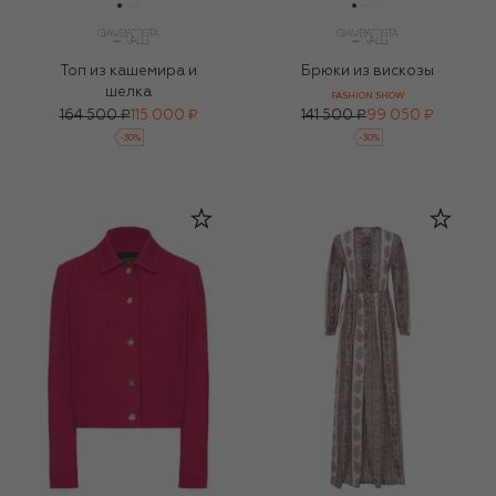
Топ из кашемира и
Брюки из вискозы
шелка
FASHION SHOW
164 500 ₽
115 000 ₽
141 500 ₽
99 050 ₽
-
30
%
-
30
%