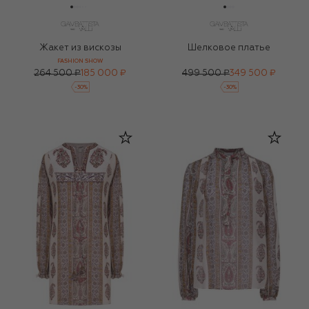
Жакет из вискозы
Шелковое платье
FASHION SHOW
264 500 ₽
185 000 ₽
499 500 ₽
349 500 ₽
-
30
%
-
30
%