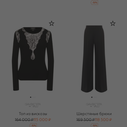
-
30
%
Топ из вискозы
Шерстяные брюки
164 000 ₽
115 000 ₽
169 500 ₽
118 500 ₽
-
30
%
-
30
%