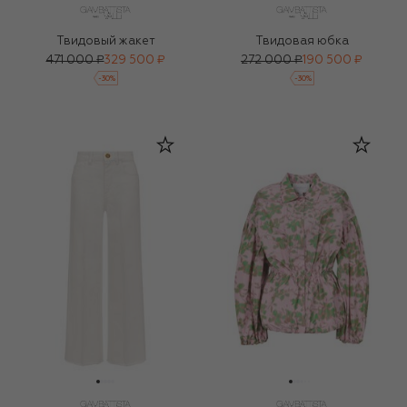
Твидовый жакет
Твидовая юбка
471 000 ₽
329 500 ₽
272 000 ₽
190 500 ₽
-
30
%
-
30
%