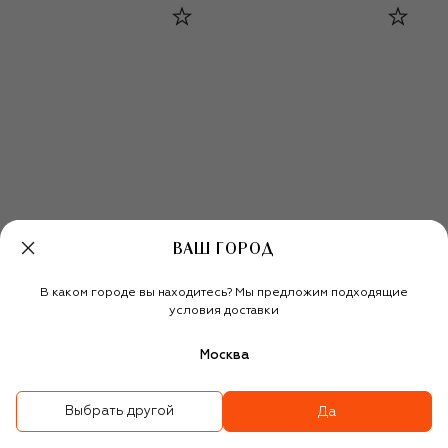
ВАШ ГОРОД
В каком городе вы находитесь? Мы предложим подходящие
условия доставки
Платье с отделкой
Твидовый жакет
Москва
пайетками
986 500 ₽
481 000 ₽
336 500 ₽
-
30
%
Выбрать другой
Да