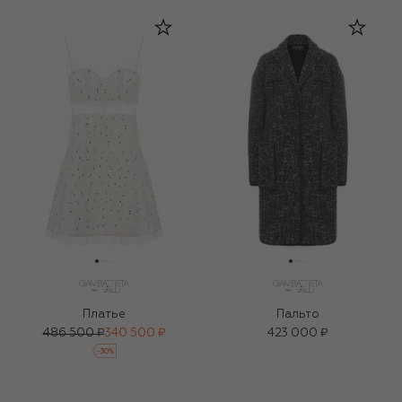
Платье
Пальто
486 500 ₽
340 500 ₽
423 000 ₽
-
30
%