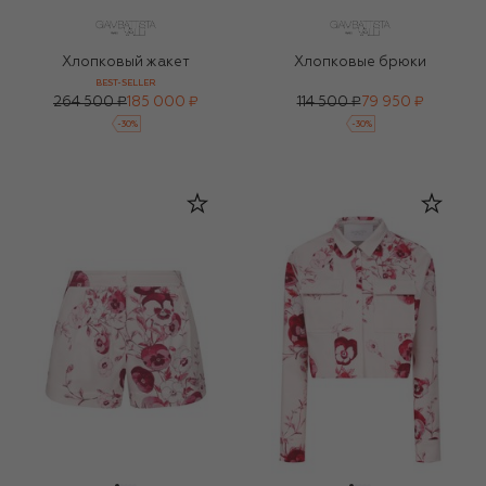
Хлопковый жакет
Хлопковые брюки
BEST-SELLER
264 500 ₽
185 000 ₽
114 500 ₽
79 950 ₽
-
30
%
-
30
%