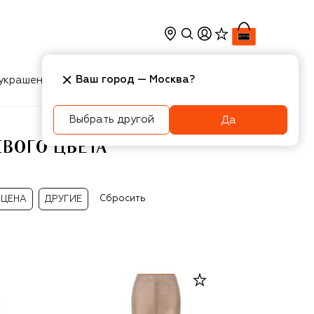
Ваш город —
Москва
?
украшения
Косметика
Интерьер
Новости
Выбрать другой
Да
ЕВОГО ЦВЕТА
Сбросить
ЦЕНА
ДРУГИЕ