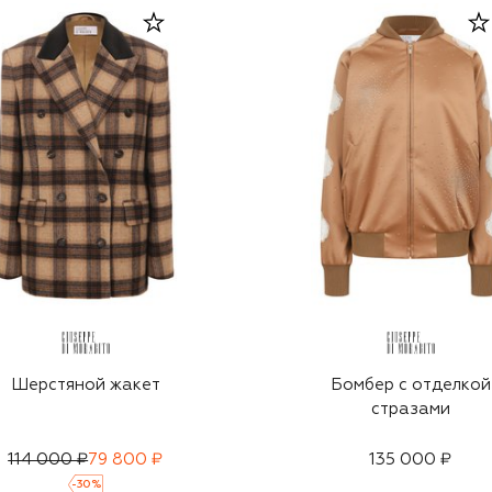
Шерстяной жакет
Бомбер с отделкой
стразами
114 000 ₽
79 800 ₽
135 000 ₽
-
30
%