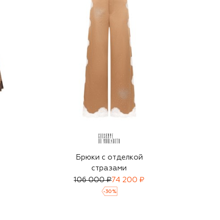
Брюки с отделкой
стразами
106 000 ₽
74 200 ₽
-
30
%