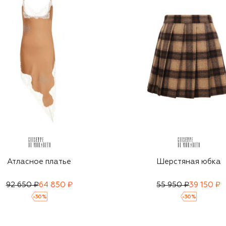
Атласное платье
Шерстяная юбка
92 650 ₽
64 850 ₽
55 950 ₽
39 150 ₽
-
30
%
-
30
%