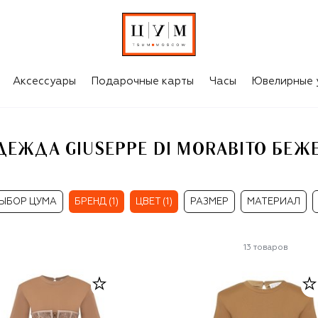
ЖЕНСКАЯ ОДЕЖДА GIUSEPPE DI MORABITO БЕЖЕВОГО ЦВЕТА
Аксессуары
Подарочные карты
Часы
Ювелирные 
ЕЖДА GIUSEPPE DI MORABITO БЕЖ
ЫБОР ЦУМА
БРЕНД (1)
ЦВЕТ (1)
РАЗМЕР
МАТЕРИАЛ
13
товаров