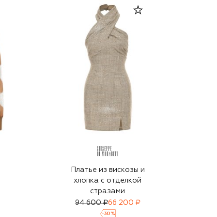
Платье из вискозы и
хлопка с отделкой
стразами
94 600 ₽
66 200 ₽
-
30
%