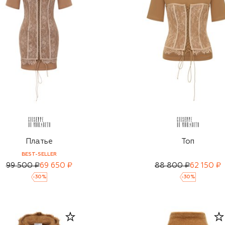
Платье
Топ
BEST-SELLER
99 500 ₽
69 650 ₽
88 800 ₽
62 150 ₽
-
30
%
-
30
%