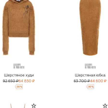
Шерстяное худи
Шерстяная юбка
92 650 ₽
64 850 ₽
63 700 ₽
44 600 ₽
-
30
%
-
30
%