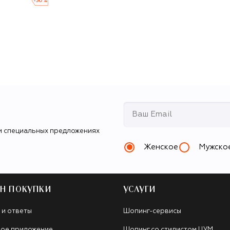
-
30
%
и специальных предложениях
Женское
Мужско
Н ПОКУПКИ
УСЛУГИ
 и ответы
Шопинг-сервисы
ое приложение
Шопинг со стилистом ЦУМ