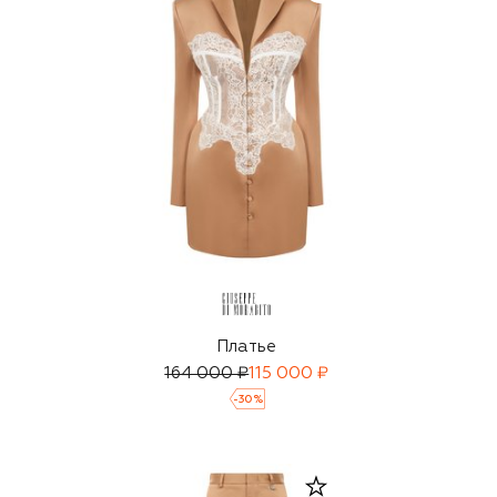
Платье
164 000 ₽
115 000 ₽
-
30
%