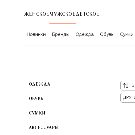
ЖЕНСКОЕ
МУЖСКОЕ
ДЕТСКОЕ
БЕЖЕВЫЕ МУЖСКИЕ ОЧКИ
Новинки
Бренды
Одежда
Обувь
Сумки
ОДЕЖДА
В
ДРУГ
ОБУВЬ
СУМКИ
АКСЕССУАРЫ