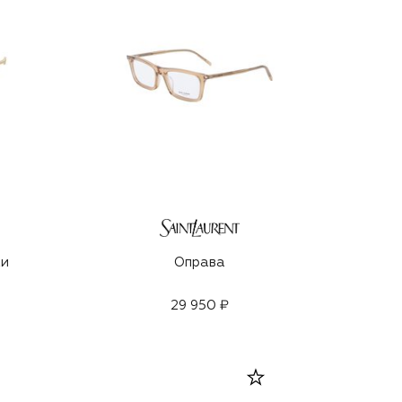
ки
Оправа
29 950 ₽