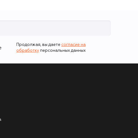
Продолжая, вы даете
согласие на
е
обработку
персональных данных
а