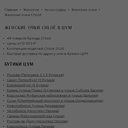
Главная
Женское
Аксессуары
Женские очки
Женские очки Chloé
ЖЕНСКИЕ ОЧКИ CHLOÉ
В ЦУМ
46
товаров
бренда
Chloé
Цены от
12 950 ₽
Коллекция моделей
Chloé
2026
Быстрая доставка по адресу или в бутики ЦУМ
БУТИКИ ЦУМ
Москва (Петровка, 2 + 5 бутиков)
Санкт-Петербург (3 бутика)
Екатеринбург (3 бутика)
Казань (улица Право-Булачная и улица Сибгата Хакима)
Краснодар (Кубанская набережная и улица Дальняя)
Сочи (Олимпийский проспект и улица Орджоникидзе)
Новосибирск (улица Державина)
Челябинск (проспект Ленина)
Самара (Красноармейская улица)
Ростов-на-Дону (проспект Чехова)
Красноярск (улица Ленина)