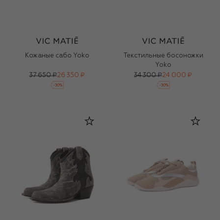
Кожаные сабо Yoko
Текстильные босоножки
Yoko
37 650 ₽
26 350 ₽
34 300 ₽
24 000 ₽
-
30
%
-
30
%