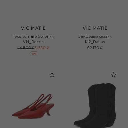
Текстильные ботинки
Замшевые казаки
V14_Roccia
K12_Dallas
44 800 ₽
31 350 ₽
62 150 ₽
-
30
%