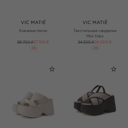
Кожаные мюли
Текстильные сандалии
Mini Yoko
38 700 ₽
27 100 ₽
34 300 ₽
24 000 ₽
-
30
%
-
30
%