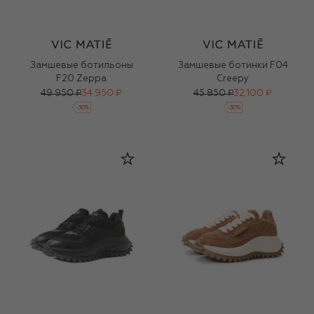
Замшевые ботильоны
Замшевые ботинки F04
F20 Zeppa
Creepy
49 950 ₽
34 950 ₽
45 850 ₽
32 100 ₽
-
30
%
-
30
%