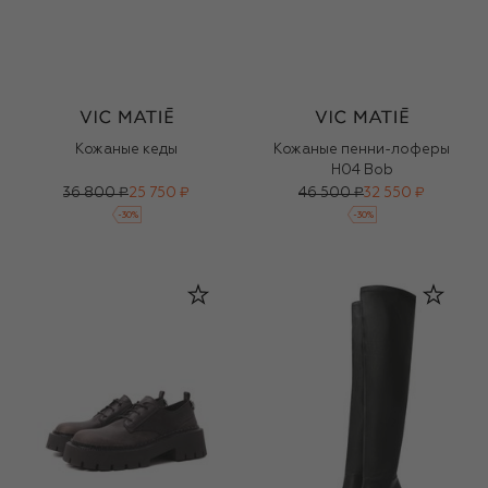
Кожаные кеды
Кожаные пенни-лоферы
H04 Bob
36 800 ₽
25 750 ₽
46 500 ₽
32 550 ₽
-
30
%
-
30
%