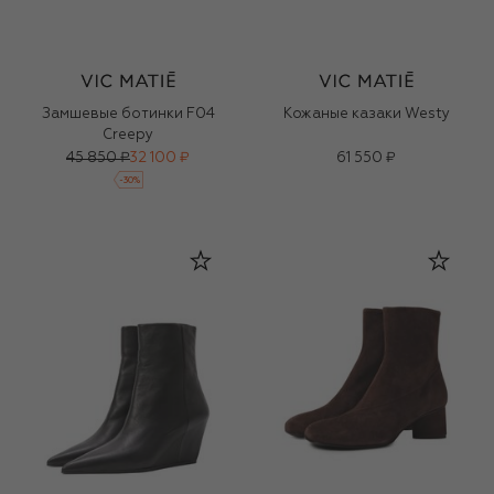
Замшевые ботинки F04
Кожаные казаки Westy
Creepy
45 850 ₽
32 100 ₽
61 550 ₽
-
30
%