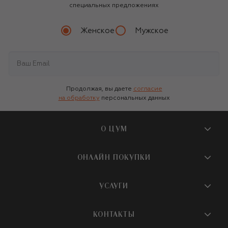
специальных предложениях
Женское
Мужское
Продолжая, вы даете
согласие
на обработку
персональных данных
О ЦУМ
О магазине
ОНЛАЙН ПОКУПКИ
Новости и события
Вопросы и ответы
УСЛУГИ
Бутики и ПВЗ ЦУМ
Мобильное приложение
Контакты
Шопинг-сервисы
КОНТАКТЫ
Доставка
Наша история
Шопинг со стилистом ЦУМ