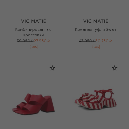
Комбинированные
Кожаные туфли Swan
кроссовки
39 950 ₽
27 950 ₽
43 950 ₽
30 750 ₽
-
30
%
-
30
%