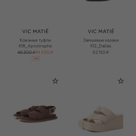
Кожаные туфли
Замшевые казаки
K18_Apostrophe
K12_Dallas
49 300 ₽
34 500 ₽
62 150 ₽
-
30
%