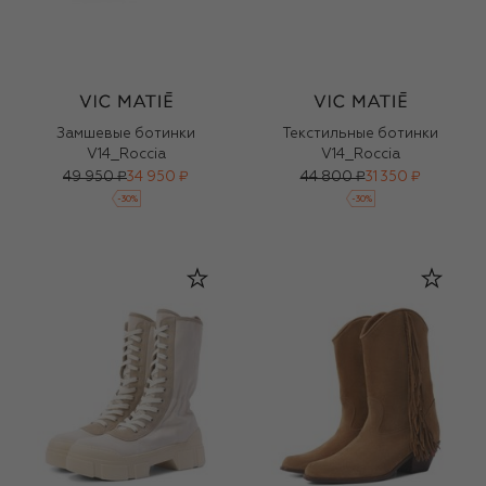
Замшевые ботинки
Текстильные ботинки
V14_Roccia
V14_Roccia
49 950 ₽
34 950 ₽
44 800 ₽
31 350 ₽
-
30
%
-
30
%