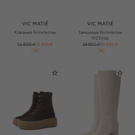
Кожаные ботильоны
Замшевые ботильоны
H12 Drop
52 800 ₽
36 950 ₽
54 850 ₽
38 400 ₽
-
30
%
-
30
%