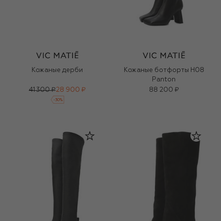
Кожаные дерби
Кожаные ботфорты H08
Panton
41 300 ₽
28 900 ₽
88 200 ₽
-
30
%