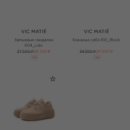
Замшевые сандалии
Кожаные сабо K10_Block
K04_Lido
37 500 ₽
26 250 ₽
34 350 ₽
24 050 ₽
-
30
%
-
30
%