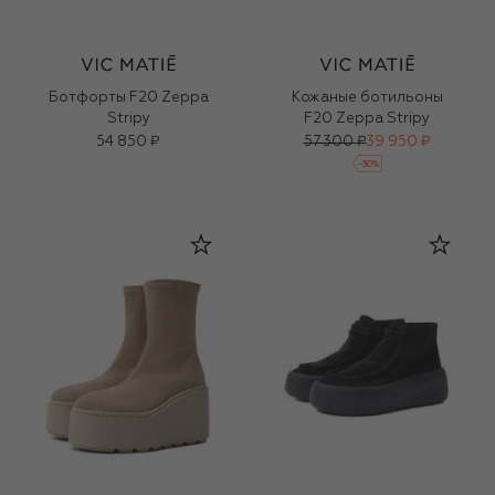
Ботфорты F20 Zeppa
Кожаные ботильоны
Stripy
F20 Zeppa Stripy
54 850 ₽
57 300 ₽
39 950 ₽
-
30
%