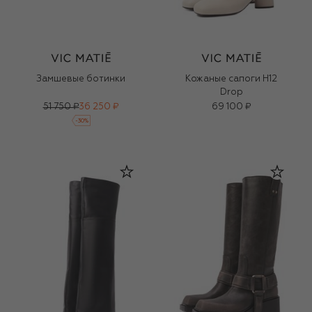
Замшевые ботинки
Кожаные сапоги H12
Drop
51 750 ₽
36 250 ₽
69 100 ₽
-
30
%