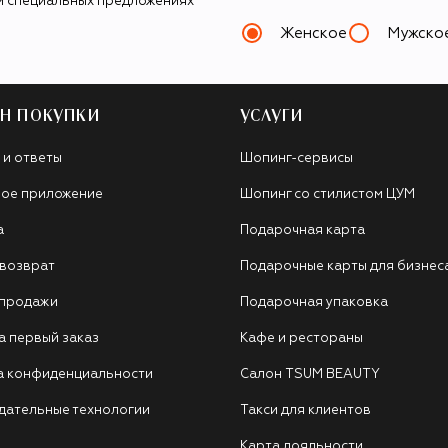
и специальных предложениях
Женское
Мужско
Н ПОКУПКИ
УСЛУГИ
 и ответы
Шопинг-сервисы
ое приложение
Шопинг со стилистом ЦУМ
а
Подарочная карта
 возврат
Подарочные карты для бизнес
 продажи
Подарочная упаковка
а первый заказ
Кафе и рестораны
а конфиденциальности
Салон TSUM BEAUTY
дательные технологии
Такси для клиентов
Карта лояльности