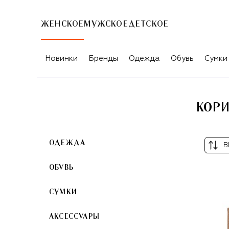
ЖЕНСКОЕ
МУЖСКОЕ
ДЕТСКОЕ
КОРИЧНЕВЫЕ ЖЕНСКИЕ ОБЛОЖКИ И
Новинки
Бренды
Одежда
Обувь
Сумки
КОРИ
ОДЕЖДА
В
ОБУВЬ
СУМКИ
АКСЕССУАРЫ