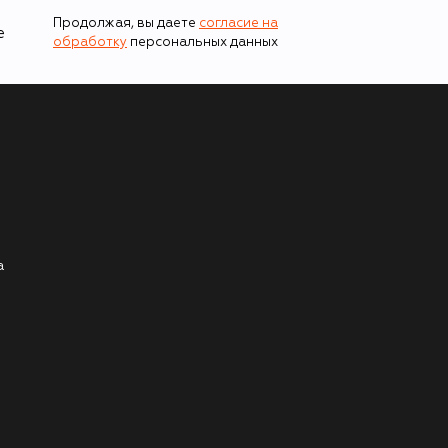
Продолжая, вы даете
согласие на
е
обработку
персональных данных
а