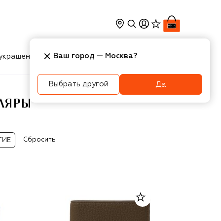
Ваш город —
Москва
?
украшения
Косметика
Интерьер
Новости
Выбрать другой
Да
ТЛЯРЫ
Сбросить
ГИЕ