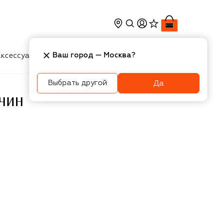
Ваш город —
Москва
?
ксессуары
Косметика
Интерьер
Новости
Выбрать другой
Да
ЖЧИН