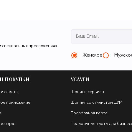
и специальных предложениях
Женское
Мужско
Н ПОКУПКИ
УСЛУГИ
 и ответы
Шопинг-сервисы
ое приложение
Шопинг со стилистом ЦУМ
а
Подарочная карта
 возврат
Подарочные карты для бизнес