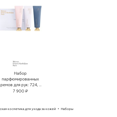
Набор
парфюмированных
кремов для рук: 724, A
la rose, Aqua
7 900 ₽
Universalis (3х20ml)
кая косметика для ухода за кожей
Наборы