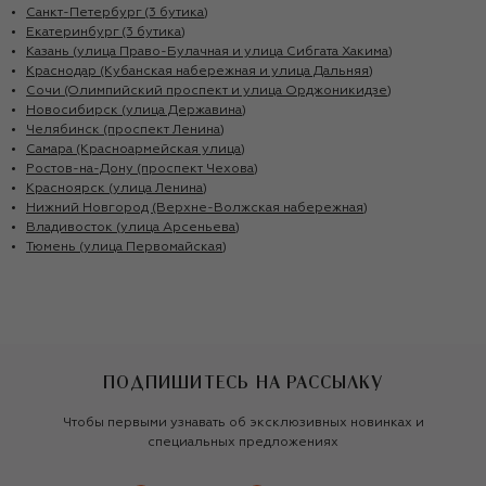
Санкт-Петербург (3 бутика)
Екатеринбург (3 бутика)
Казань (улица Право-Булачная и улица Сибгата Хакима)
Краснодар (Кубанская набережная и улица Дальняя)
Сочи (Олимпийский проспект и улица Орджоникидзе)
Новосибирск (улица Державина)
Челябинск (проспект Ленина)
Самара (Красноармейская улица)
Ростов-на-Дону (проспект Чехова)
Красноярск (улица Ленина)
Нижний Новгород (Верхне-Волжская набережная)
Владивосток (улица Арсеньева)
Тюмень (улица Первомайская)
ПОДПИШИТЕСЬ НА РАССЫЛКУ
Чтобы первыми узнавать об эксклюзивных новинках и
специальных предложениях