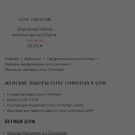
CLIVE CHRISTIAN
Дорожный набор
женских духов Original
Collection Feminine
BEST-SELLER
38 170 ₽
(3x10ml)
Главная
Женское
Парфюмерия и косметика
Наборы парфюмерии и косметики
Женские наборы Clive Christian
ЖЕНСКИЕ НАБОРЫ CLIVE CHRISTIAN
В ЦУМ
1
товар
бренда
Clive Christian
Цены от
38 170 ₽
Коллекция моделей
Clive Christian
2026
Быстрая доставка по адресу или в бутики ЦУМ
БУТИКИ ЦУМ
Москва (Петровка, 2 + 5 бутиков)