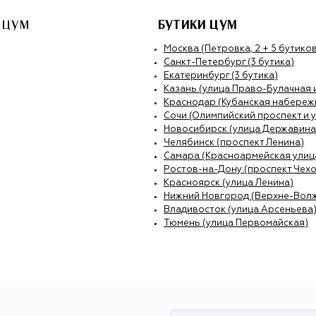
 ЦУМ
БУТИКИ ЦУМ
Москва (Петровка, 2 + 5 бутиков
Санкт-Петербург (3 бутика)
Екатеринбург (3 бутика)
Казань (улица Право-Булачная 
Краснодар (Кубанская набережн
Сочи (Олимпийский проспект и 
Новосибирск (улица Державина
Челябинск (проспект Ленина)
Самара (Красноармейская улиц
Ростов-на-Дону (проспект Чехо
Красноярск (улица Ленина)
Нижний Новгород (Верхне-Вол
Владивосток (улица Арсеньева
Тюмень (улица Первомайская)