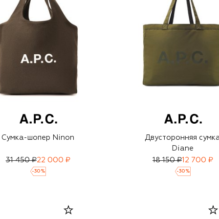
Сумка-шопер Ninon
Двусторонняя сумк
Diane
31 450 ₽
22 000 ₽
18 150 ₽
12 700 ₽
-
30
%
-
30
%