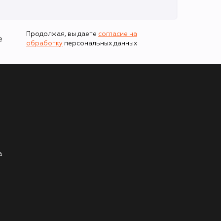
Продолжая, вы даете
согласие на
е
обработку
персональных данных
а