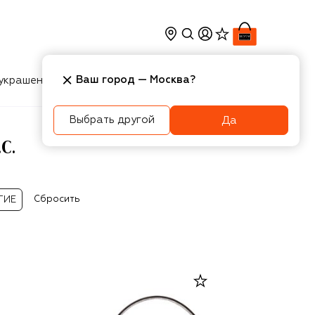
Ваш город —
Москва
?
украшения
Косметика
Интерьер
Новости
Выбрать другой
Да
C.
Сбросить
ГИЕ