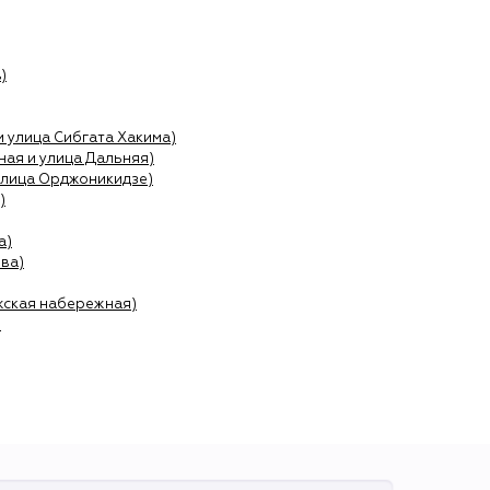
)
и улица Сибгата Хакима)
ая и улица Дальняя)
улица Орджоникидзе)
)
а)
ва)
жская набережная)
)