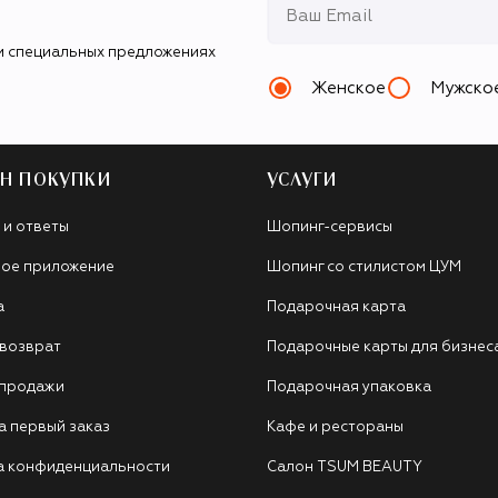
и специальных предложениях
Женское
Мужско
Н ПОКУПКИ
УСЛУГИ
 и ответы
Шопинг-сервисы
ое приложение
Шопинг со стилистом ЦУМ
а
Подарочная карта
 возврат
Подарочные карты для бизнес
 продажи
Подарочная упаковка
а первый заказ
Кафе и рестораны
а конфиденциальности
Салон TSUM BEAUTY