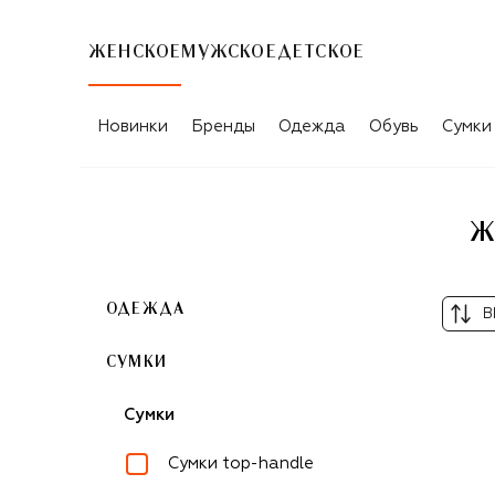
ЖЕНСКОЕ
МУЖСКОЕ
ДЕТСКОЕ
ЖЕНСКИЕ ПОВСЕДНЕВНЫЕ СУМКИ A.P
Новинки
Бренды
Одежда
Обувь
Сумки
Ж
ОДЕЖДА
В
СУМКИ
Сумки
Сумки top-handle