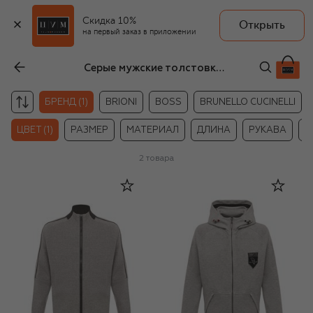
Скидка 10%
Открыть
на первый заказ в приложении
Серые мужские толстовки на молнии Crow’s eye
БРЕНД (1)
BRIONI
BOSS
BRUNELLO CUCINELLI
ЦВЕТ (1)
РАЗМЕР
МАТЕРИАЛ
ДЛИНА
РУКАВА
Ц
2
товара