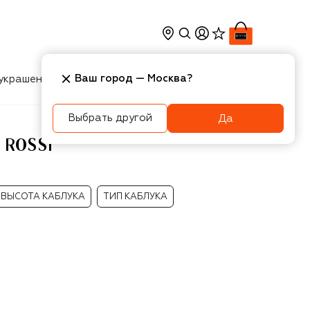
Ваш город —
Москва
?
украшения
Косметика
Интерьер
Новости
Выбрать другой
Да
 ROSSI
ВЫСОТА КАБЛУКА
ТИП КАБЛУКА