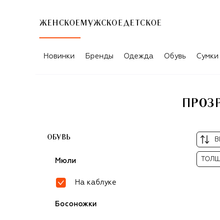
ЖЕНСКОЕ
МУЖСКОЕ
ДЕТСКОЕ
ПРОЗРАЧНЫЕ МЮЛИ НА КАБЛУКЕ GIA
Новинки
Бренды
Одежда
Обувь
Сумки
ПРОЗР
ОБУВЬ
В
ТОЛЩ
Мюли
На каблуке
Босоножки