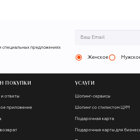
и специальных предложениях
Женское
Мужско
Н ПОКУПКИ
УСЛУГИ
 и ответы
Шопинг-сервисы
ое приложение
Шопинг со стилистом ЦУМ
а
Подарочная карта
 возврат
Подарочные карты для бизнес