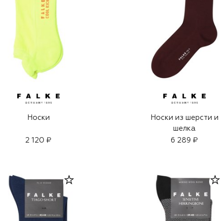
Носки
Носки из шерсти и
шелка
2 120 ₽
6 289 ₽