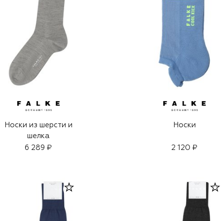
Носки из шерсти и
Носки
шелка
6 289 ₽
2 120 ₽