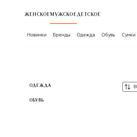
ЖЕНСКОЕ
МУЖСКОЕ
ДЕТСКОЕ
ТОВАРЫ ДЛЯ МУЖЧИН FALKE
Новинки
Бренды
Одежда
Обувь
Сумки
ОДЕЖДА
В
ОБУВЬ