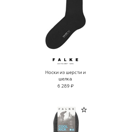
Носки из шерсти и
шелка
6 289 ₽