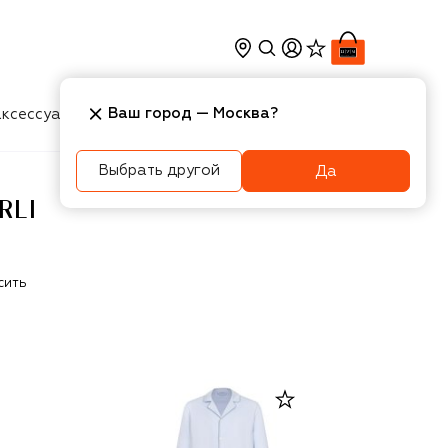
Ваш город —
Москва
?
ксессуары
Косметика
Интерьер
Новости
Выбрать другой
Да
RLI
сить