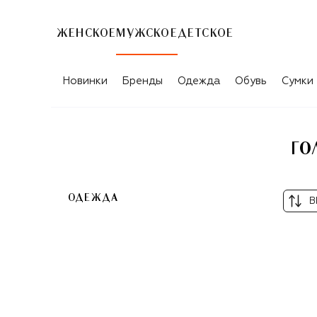
ЖЕНСКОЕ
МУЖСКОЕ
ДЕТСКОЕ
ГОЛУБЫЕ ТОВАРЫ ДЛЯ МУЖЧИН ZIM
Новинки
Бренды
Одежда
Обувь
Сумки
ГО
ОДЕЖДА
В