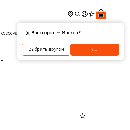
Ваш город —
Москва
?
ксессуары
Косметика
Интерьер
Новости
Выбрать другой
Да
E