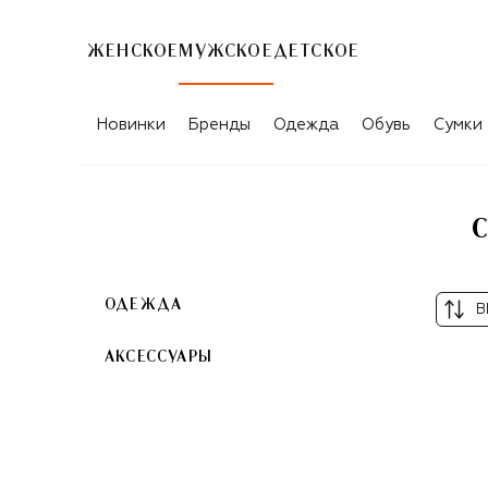
ЖЕНСКОЕ
МУЖСКОЕ
ДЕТСКОЕ
СЕРЫЕ ТОВАРЫ ДЛЯ МУЖЧИН VERSA
Новинки
Бренды
Одежда
Обувь
Сумки
ОДЕЖДА
В
АКСЕССУАРЫ