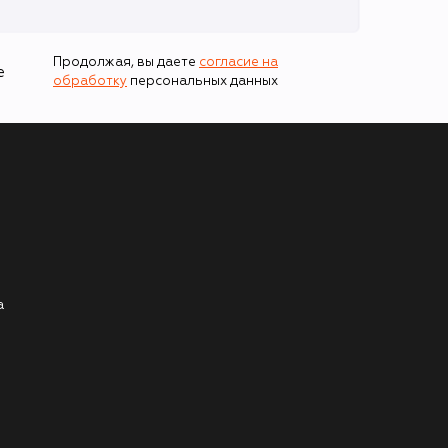
Продолжая, вы даете
согласие на
е
обработку
персональных данных
а