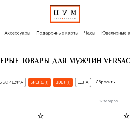
CE
Аксессуары
Подарочные карты
Часы
Ювелирные а
СЕРЫЕ ТОВАРЫ ДЛЯ МУЖЧИН VERSAC
Сбросить
ЫБОР ЦУМА
БРЕНД (1)
ЦВЕТ (1)
ЦЕНА
17
товаров