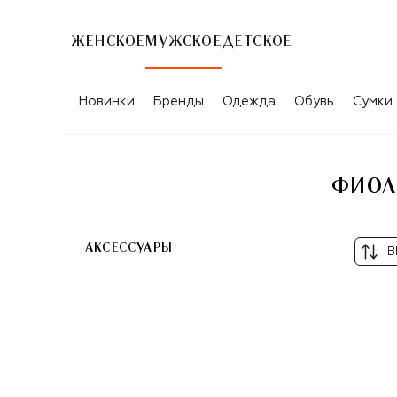
ЖЕНСКОЕ
МУЖСКОЕ
ДЕТСКОЕ
ФИОЛЕТОВЫЕ ТОВАРЫ ДЛЯ МУЖЧИН
Новинки
Бренды
Одежда
Обувь
Сумки
ФИОЛ
АКСЕССУАРЫ
В