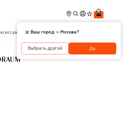
Ваш город —
Москва
?
ксессуары
Косметика
Интерьер
Новости
Выбрать другой
Да
0RAUM