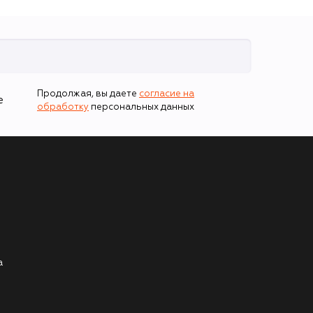
Продолжая, вы даете
согласие на
е
обработку
персональных данных
а