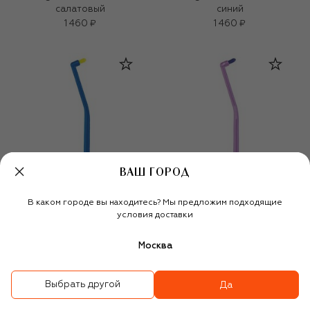
салатовый
синий
1 460 ₽
1 460 ₽
ВАШ ГОРОД
В каком городе вы находитесь? Мы предложим подходящие
условия доставки
Москва
Выбрать другой
Да
Монопучковая щетка
Монопучковая щетка
Single & Sulcular 9мм,
Single & Sulcular 9мм,