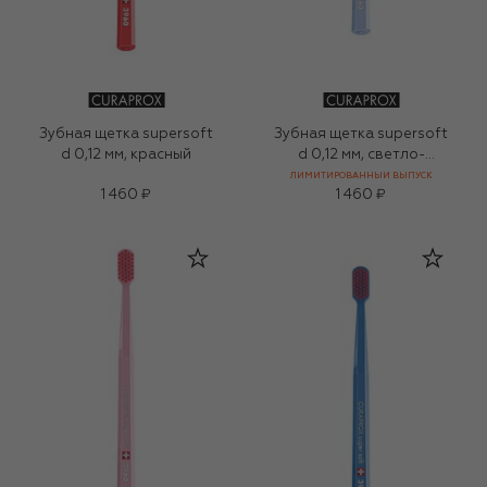
Зубная щетка supersoft
Зубная щетка supersoft
d 0,12 мм, красный
d 0,12 мм, светло-
голубой
ЛИМИТИРОВАННЫЙ ВЫПУСК
1 460 ₽
1 460 ₽