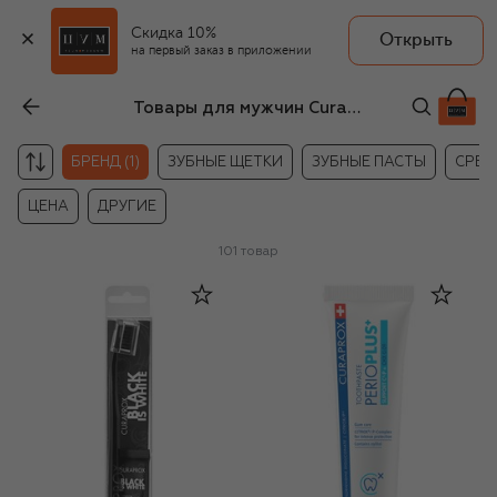
Скидка 10%
Открыть
на первый заказ в приложении
Товары для мужчин Curaprox
БРЕНД (1)
ЗУБНЫЕ ЩЕТКИ
ЗУБНЫЕ ПАСТЫ
СРЕД
ЦЕНА
ДРУГИЕ
101
товар