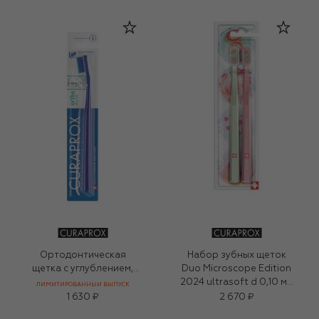
Ортодонтическая
Набор зубных щеток
щетка с углублением,
Duo Microscope Edition
фиолетовый
2024 ultrasoft d 0,10 мм
ЛИМИТИРОВАННЫЙ ВЫПУСК
(2 шт.)
1 630 ₽
2 670 ₽