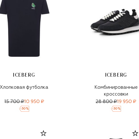
ICEBERG
ICEBERG
Хлопковая футболка
Комбинированные
кроссовки
15 700 ₽
10 950 ₽
28 800 ₽
19 950 ₽
-
30
%
-
30
%