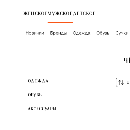
ЖЕНСКОЕ
МУЖСКОЕ
ДЕТСКОЕ
ЧЁРНЫЕ ТОВАРЫ ДЛЯ МУЖЧИН ICEB
Новинки
Бренды
Одежда
Обувь
Сумки
Ч
ОДЕЖДА
В
ОБУВЬ
АКСЕССУАРЫ