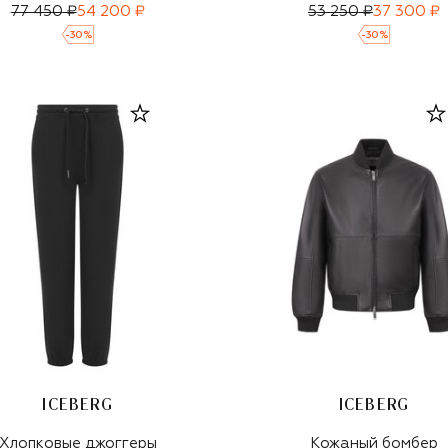
77 450 ₽
54 200 ₽
53 250 ₽
37 300 ₽
-
30
%
-
30
%
ICEBERG
ICEBERG
Хлопковые джоггеры
Кожаный бомбер