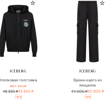
ICEBERG
ICEBERG
Хлопковая толстовка
Брюки-карго из
лиоцелла
BEST-SELLER
48 350 ₽
33 850 ₽
44 000 ₽
30 800 ₽
-
30
%
-
30
%