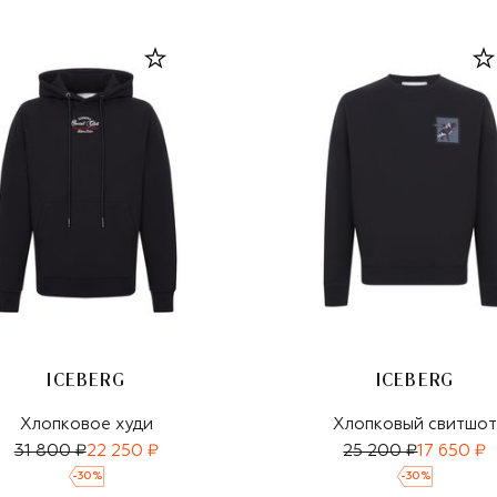
ICEBERG
ICEBERG
Хлопковое худи
Хлопковый свитшот
31 800 ₽
22 250 ₽
25 200 ₽
17 650 ₽
-
30
%
-
30
%