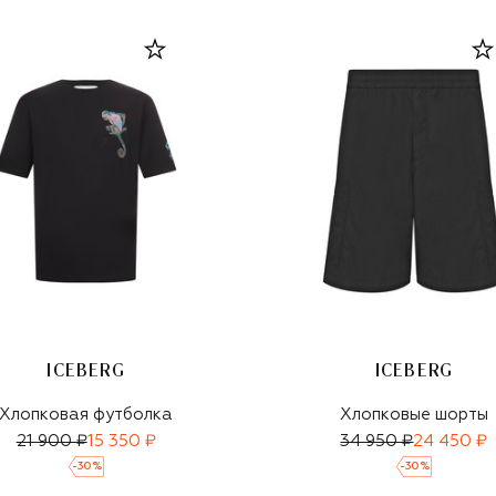
ICEBERG
ICEBERG
Хлопковая футболка
Хлопковые шорты
21 900 ₽
15 350 ₽
34 950 ₽
24 450 ₽
-
30
%
-
30
%