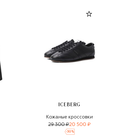
ICEBERG
Кожаные кроссовки
29 300 ₽
20 500 ₽
-
30
%