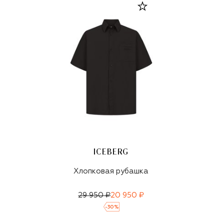
ICEBERG
Хлопковая рубашка
29 950 ₽
20 950 ₽
-
30
%