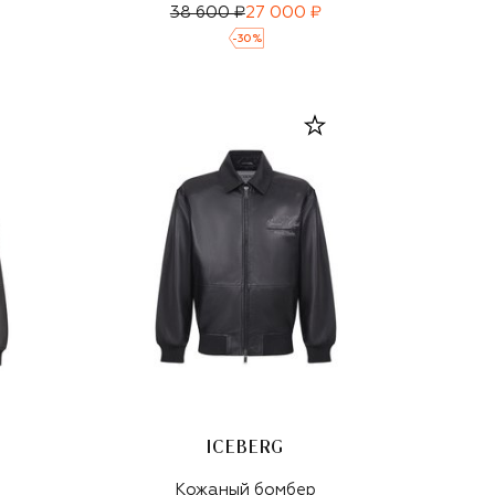
38 600 ₽
27 000 ₽
-
30
%
ICEBERG
Кожаный бомбер