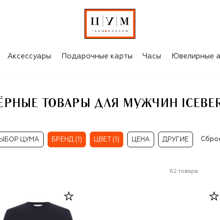
ERG
Аксессуары
Подарочные карты
Часы
Ювелирные а
ЁРНЫЕ ТОВАРЫ ДЛЯ МУЖЧИН ICEBE
Сбро
ЫБОР ЦУМА
БРЕНД (1)
ЦВЕТ (1)
ЦЕНА
ДРУГИЕ
62
товара