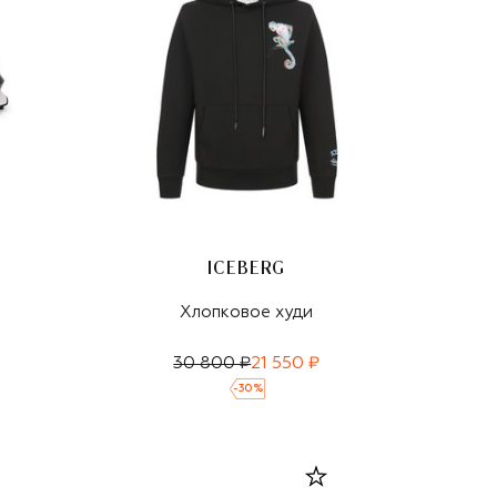
ICEBERG
Хлопковое худи
30 800 ₽
21 550 ₽
-
30
%