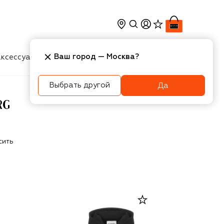
Ваш город —
Москва
?
ксессуары
Косметика
Интерьер
Новости
Выбрать другой
Да
RG
сить