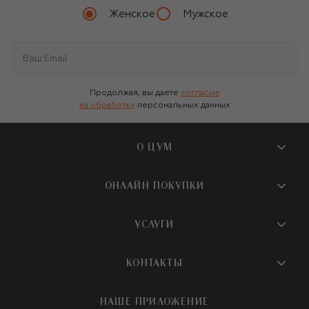
Женское
Мужское
Продолжая, вы даете
согласие
на обработку
персональных данных
О ЦУМ
О магазине
ОНЛАЙН ПОКУПКИ
Новости и события
Вопросы и ответы
УСЛУГИ
Бутики и ПВЗ ЦУМ
Мобильное приложение
Контакты
Шопинг-сервисы
КОНТАКТЫ
Доставка
Наша история
Шопинг со стилистом ЦУМ
Обмен и возврат
+7 495 933 73 00
Карьера
НАШЕ ПРИЛОЖЕНИЕ
Подарочная карта