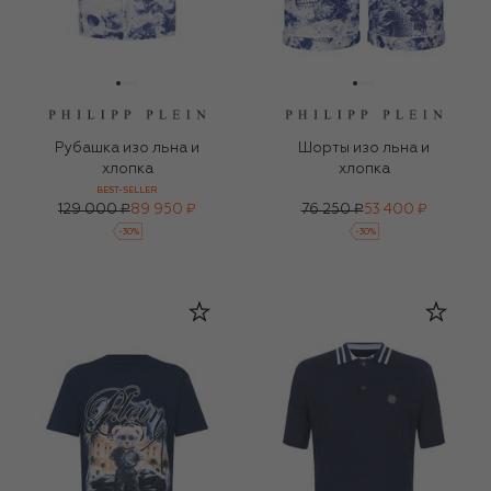
Рубашка изо льна и
Шорты изо льна и
хлопка
хлопка
BEST-SELLER
129 000 ₽
89 950 ₽
76 250 ₽
53 400 ₽
-
30
%
-
30
%