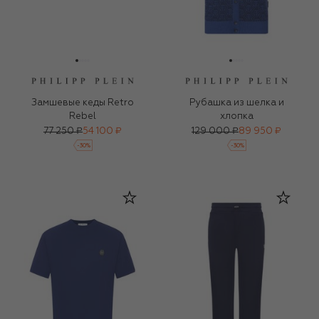
Замшевые кеды Retro
Рубашка из шелка и
Rebel
хлопка
77 250 ₽
54 100 ₽
129 000 ₽
89 950 ₽
-
30
%
-
30
%