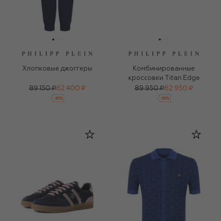
Хлопковые джоггеры
Комбинированные
кроссовки Titan Edge
89 150 ₽
62 400 ₽
89 950 ₽
62 950 ₽
-
30
%
-
30
%