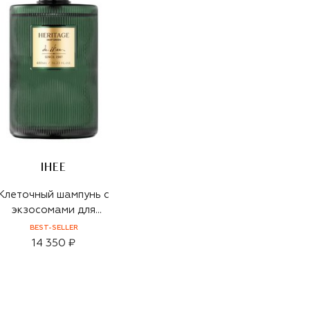
IHEE
Клеточный шампунь с
экзосомами для
глубокого
BEST-SELLER
восстановления
14 350 ₽
(480ml)