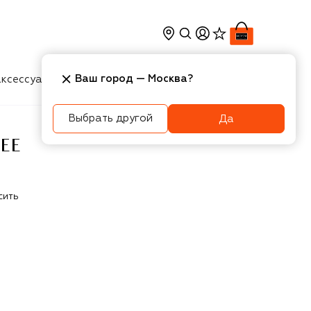
Ваш город —
Москва
?
ксессуары
Косметика
Интерьер
Новости
Выбрать другой
Да
EE
сить