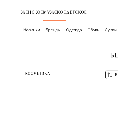
ЖЕНСКОЕ
МУЖСКОЕ
ДЕТСКОЕ
БЕСЦВЕТНЫЕ ТОВАРЫ ДЛЯ МУЖЧИН 
Новинки
Бренды
Одежда
Обувь
Сумки
Б
КОСМЕТИКА
В