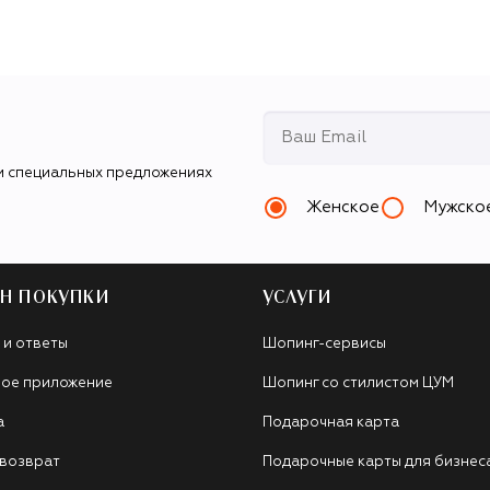
и специальных предложениях
Женское
Мужско
Н ПОКУПКИ
УСЛУГИ
 и ответы
Шопинг-сервисы
ое приложение
Шопинг со стилистом ЦУМ
а
Подарочная карта
 возврат
Подарочные карты для бизнес