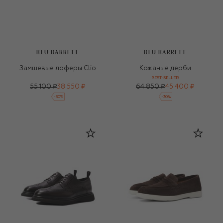
BLU BARRETT
BLU BARRETT
Замшевые лоферы Clio
Кожаные дерби
BEST-SELLER
55 100 ₽
38 550 ₽
64 850 ₽
45 400 ₽
-
30
%
-
30
%