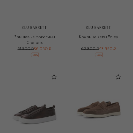
BLU BARRETT
BLU BARRETT
Замшевые мокасины
Кожаные кеды Foley
Granprix
51 500 ₽
36 050 ₽
62 800 ₽
43 950 ₽
-
30
%
-
30
%