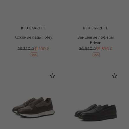
BLU BARRETT
BLU BARRETT
Кожаные кеды Foley
Замшевые лоферы
Edwin
59 350 ₽
41 550 ₽
56 950 ₽
39 850 ₽
-
30
%
-
30
%