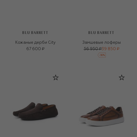
BLU BARRETT
BLU BARRETT
Кожаные дерби City
Замшевые лоферы
67 600 ₽
56 950 ₽
39 850 ₽
-
30
%