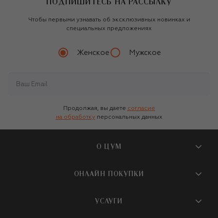
ПОДПИШИТЕСЬ НА РАССЫЛКУ
Чтобы первыми узнавать об эксклюзивных новинках и
специальных предложениях
Женское
Мужское
Продолжая, вы даете
согласие
на обработку
персональных данных
О ЦУМ
О магазине
ОНЛАЙН ПОКУПКИ
Новости и события
Вопросы и ответы
УСЛУГИ
Бутики и ПВЗ ЦУМ
Мобильное приложение