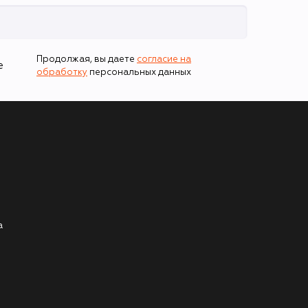
Продолжая, вы даете
согласие на
е
обработку
персональных данных
а