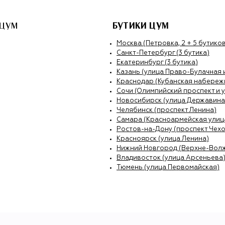
 ЦУМ
БУТИКИ ЦУМ
Москва (Петровка, 2 + 5 бутиков
Санкт-Петербург (3 бутика)
Екатеринбург (3 бутика)
Казань (улица Право-Булачная 
Краснодар (Кубанская набережн
Сочи (Олимпийский проспект и 
Новосибирск (улица Державина
Челябинск (проспект Ленина)
Самара (Красноармейская улиц
Ростов-на-Дону (проспект Чехо
Красноярск (улица Ленина)
Нижний Новгород (Верхне-Вол
Владивосток (улица Арсеньева
Тюмень (улица Первомайская)