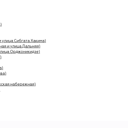
)
и улица Сибгата Хакима)
ая и улица Дальняя)
улица Орджоникидзе)
)
а)
ва)
жская набережная)
)