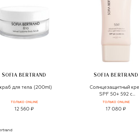
SOFIA BERTRAND
SOFIA BERTRAND
краб для тела (200ml)
Солнцезащитный кр
SPF 50+ 592 с
тональным эффекто
ТОЛЬКО ONLINE
ТОЛЬКО ONLINE
Advanced Protectio
12 560 ₽
17 080 ₽
SPF 50 UVB UVA + IR
(75ml)
ertrand