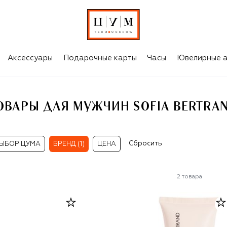
AND
Аксессуары
Подарочные карты
Часы
Ювелирные а
ОВАРЫ ДЛЯ МУЖЧИН SOFIA BERTRA
Сбросить
ЫБОР ЦУМА
БРЕНД (1)
ЦЕНА
2
товара