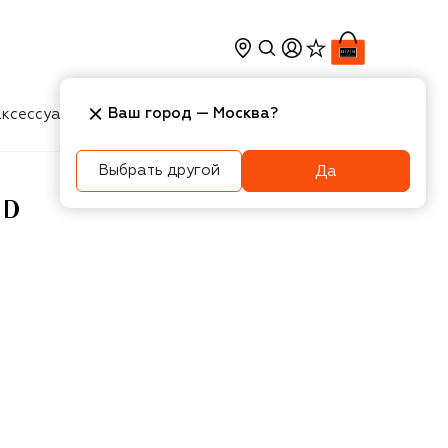
Ваш город —
Москва
?
ксессуары
Косметика
Интерьер
Новости
Выбрать другой
Да
ND