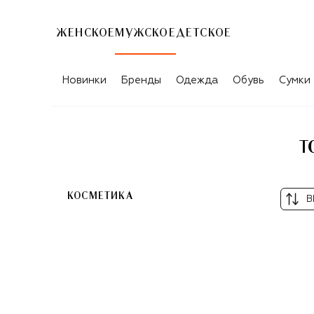
ЖЕНСКОЕ
МУЖСКОЕ
ДЕТСКОЕ
ТОВАРЫ ДЛЯ МУЖЧИН SOFIA BERTR
Новинки
Бренды
Одежда
Обувь
Сумки
Т
КОСМЕТИКА
В