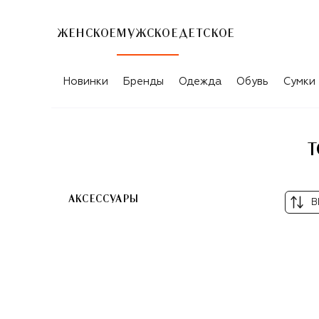
ЖЕНСКОЕ
МУЖСКОЕ
ДЕТСКОЕ
ТОВАРЫ ДЛЯ МУЖЧИН DAVID BECKH
Новинки
Бренды
Одежда
Обувь
Сумки
Т
АКСЕССУАРЫ
В