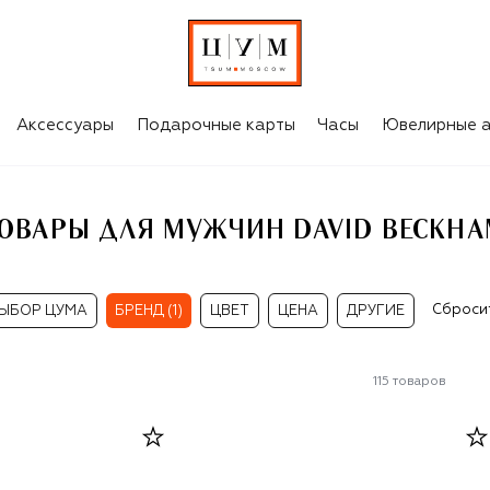
AM
Аксессуары
Подарочные карты
Часы
Ювелирные а
ОВАРЫ ДЛЯ МУЖЧИН DAVID BECKH
Сброси
ЫБОР ЦУМА
БРЕНД (1)
ЦВЕТ
ЦЕНА
ДРУГИЕ
115
товаров