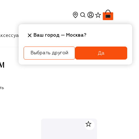
Ваш город —
Москва
?
ксессуары
Косметика
Интерьер
Новости
Выбрать другой
Да
AM
ть