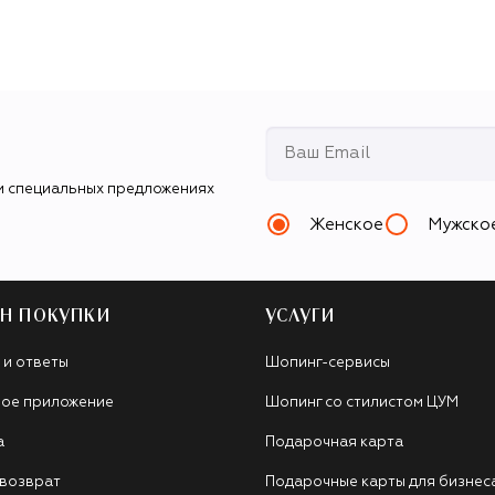
и специальных предложениях
Женское
Мужско
Н ПОКУПКИ
УСЛУГИ
 и ответы
Шопинг-сервисы
ое приложение
Шопинг со стилистом ЦУМ
а
Подарочная карта
 возврат
Подарочные карты для бизнес