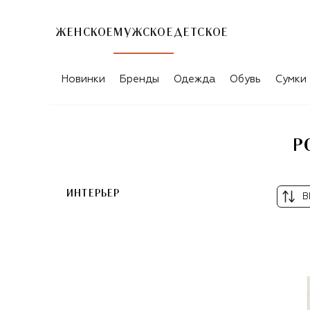
ЖЕНСКОЕ
МУЖСКОЕ
ДЕТСКОЕ
РОЗОВЫЕ ТОВАРЫ ДЛЯ МУЖЧИН FRE
Новинки
Бренды
Одежда
Обувь
Сумки
Р
ИНТЕРЬЕР
В