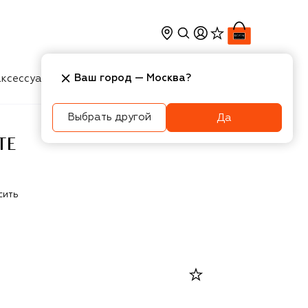
Ваш город —
Москва
?
ксессуары
Косметика
Интерьер
Новости
Выбрать другой
Да
TE
сить