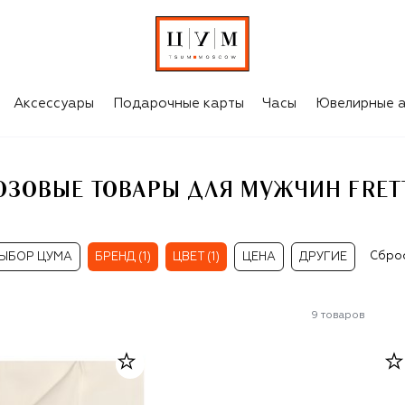
TTE
Аксессуары
Подарочные карты
Часы
Ювелирные а
ОЗОВЫЕ ТОВАРЫ ДЛЯ МУЖЧИН FRET
Сбро
ЫБОР ЦУМА
БРЕНД (1)
ЦВЕТ (1)
ЦЕНА
ДРУГИЕ
9
товаров