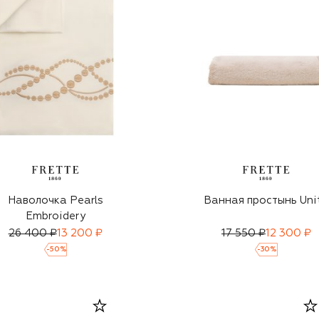
Наволочка Pearls
Ванная простынь Uni
Embroidery
26 400 ₽
13 200 ₽
17 550 ₽
12 300 ₽
-
50
%
-
30
%