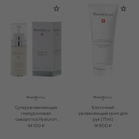
Суперувлажняющая
Клеточный
гиалуроновая
увлажняющий крем для
сыворотка Hyaluron
рук (75ml)
Pure (30ml)
44 100 ₽
14 800 ₽