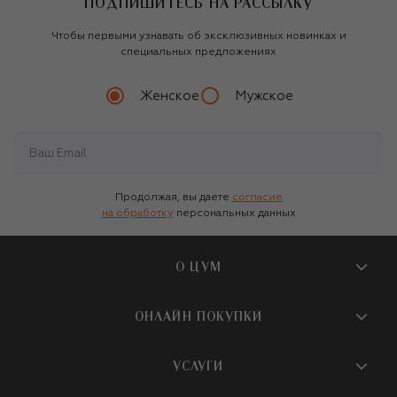
ПОДПИШИТЕСЬ НА РАССЫЛКУ
Чтобы первыми узнавать об эксклюзивных новинках и
специальных предложениях
Женское
Мужское
Продолжая, вы даете
согласие
на обработку
персональных данных
О ЦУМ
О магазине
ОНЛАЙН ПОКУПКИ
Новости и события
Вопросы и ответы
УСЛУГИ
Бутики и ПВЗ ЦУМ
Мобильное приложение