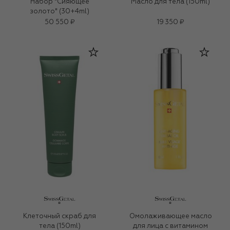
Набор "Сияющее
Масло для тела (150ml)
золото" (30+4ml)
50 550 ₽
19 350 ₽
Клеточный скраб для
Омолаживающее масло
тела (150ml)
для лица c витамином