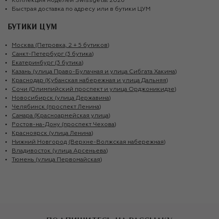
Коллекция моделей
Swissgetal
2026
Быстрая доставка по адресу или в бутики ЦУМ
БУТИКИ ЦУМ
Москва (Петровка, 2 + 5 бутиков)
Санкт-Петербург (3 бутика)
Екатеринбург (3 бутика)
Казань (улица Право-Булачная и улица Сибгата Хакима)
Краснодар (Кубанская набережная и улица Дальняя)
Сочи (Олимпийский проспект и улица Орджоникидзе)
Новосибирск (улица Державина)
Челябинск (проспект Ленина)
Самара (Красноармейская улица)
Ростов-на-Дону (проспект Чехова)
Красноярск (улица Ленина)
Нижний Новгород (Верхне-Волжская набережная)
Владивосток (улица Арсеньева)
Тюмень (улица Первомайская)