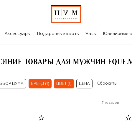
M
Аксессуары
Подарочные карты
Часы
Ювелирные а
СИНИЕ ТОВАРЫ ДЛЯ МУЖЧИН EQUE.
Сбросить
ЫБОР ЦУМА
БРЕНД (1)
ЦВЕТ (1)
ЦЕНА
7
товаров