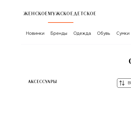
ЖЕНСКОЕ
МУЖСКОЕ
ДЕТСКОЕ
СИНИЕ ТОВАРЫ ДЛЯ МУЖЧИН EQUE.
Новинки
Бренды
Одежда
Обувь
Сумки
АКСЕССУАРЫ
В