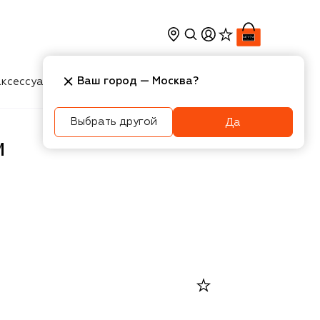
Ваш город —
Москва
?
ксессуары
Косметика
Интерьер
Новости
Выбрать другой
Да
M