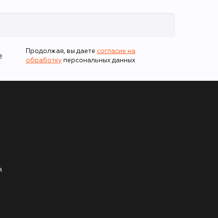
Продолжая, вы даете
согласие на
е
обработку
персональных данных
а