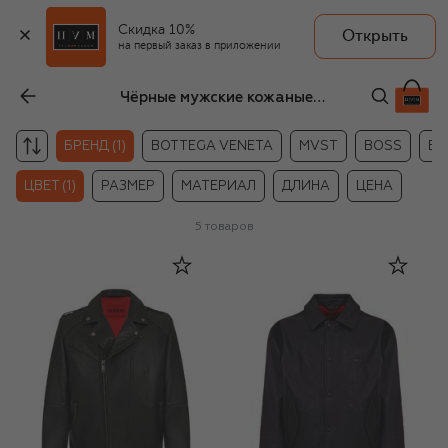
Скидка 10%
Открыть
на первый заказ в приложении
Чёрные мужские кожаные куртки HUGO
БРЕНД (1)
BOTTEGA VENETA
MVST
BOSS
BR
ЦВЕТ (1)
РАЗМЕР
МАТЕРИАЛ
ДЛИНА
ЦЕНА
5
товаров