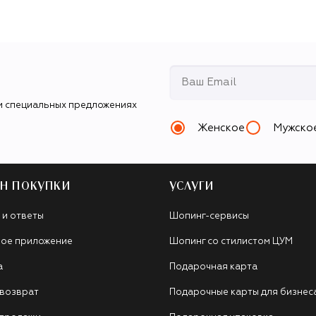
и специальных предложениях
Женское
Мужско
Н ПОКУПКИ
УСЛУГИ
 и ответы
Шопинг-сервисы
ое приложение
Шопинг со стилистом ЦУМ
а
Подарочная карта
 возврат
Подарочные карты для бизнес