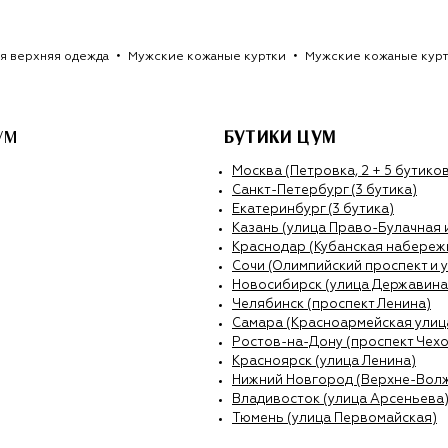
я верхняя одежда
Мужские кожаные куртки
Мужские кожаные кур
УМ
БУТИКИ ЦУМ
Москва (Петровка, 2 + 5 бутиков
Санкт-Петербург (3 бутика)
Екатеринбург (3 бутика)
Казань (улица Право-Булачная 
Краснодар (Кубанская набережн
Сочи (Олимпийский проспект и 
Новосибирск (улица Державина
Челябинск (проспект Ленина)
Самара (Красноармейская улиц
Ростов-на-Дону (проспект Чехо
Красноярск (улица Ленина)
Нижний Новгород (Верхне-Вол
Владивосток (улица Арсеньева
Тюмень (улица Первомайская)