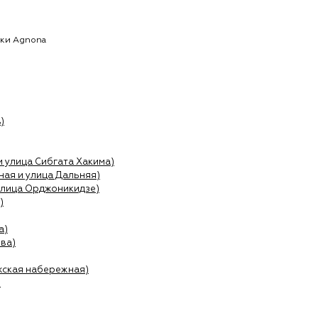
тки Agnona
)
и улица Сибгата Хакима)
ая и улица Дальняя)
улица Орджоникидзе)
)
а)
ва)
жская набережная)
)