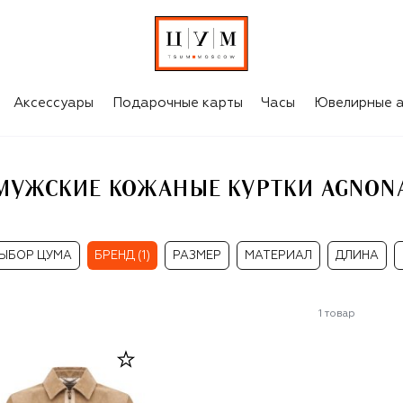
A
Аксессуары
Подарочные карты
Часы
Ювелирные а
МУЖСКИЕ КОЖАНЫЕ КУРТКИ AGNON
ЫБОР ЦУМА
БРЕНД (1)
РАЗМЕР
МАТЕРИАЛ
ДЛИНА
1
товар