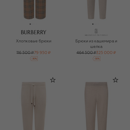
Хлопковые брюки
Брюки из кашемира и
шелка
116 500 ₽
79 950 ₽
464 500 ₽
325 000 ₽
-
30
%
-
30
%