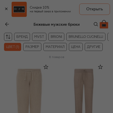
Скидка 10%
Открыть
на первый заказ в приложении
Бежевые мужские брюки
БРЕНД
MVST
BRIONI
BRUNELLO CUCINELLI
B
ЦВЕТ (1)
РАЗМЕР
МАТЕРИАЛ
ЦЕНА
ДРУГИЕ
8
товаров