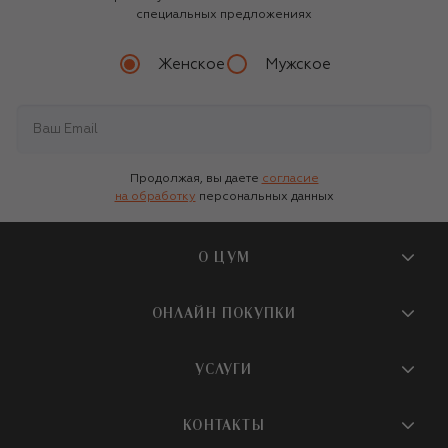
специальных предложениях
Женское
Мужское
Продолжая, вы даете
согласие
на обработку
персональных данных
О ЦУМ
О магазине
ОНЛАЙН ПОКУПКИ
Новости и события
Вопросы и ответы
УСЛУГИ
Бутики и ПВЗ ЦУМ
Мобильное приложение
Контакты
Шопинг-сервисы
КОНТАКТЫ
Доставка
Наша история