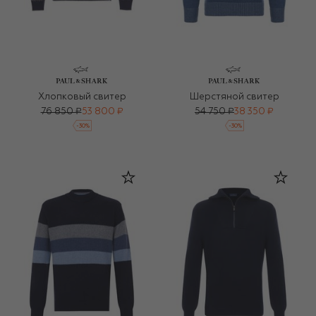
Хлопковый свитер
Шерстяной свитер
76 850 ₽
53 800 ₽
54 750 ₽
38 350 ₽
-
30
%
-
30
%