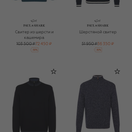
Свитер из шерсти и
Шерстяной свитер
кашемира
103 500 ₽
72 450 ₽
51 950 ₽
36 350 ₽
-
30
%
-
30
%