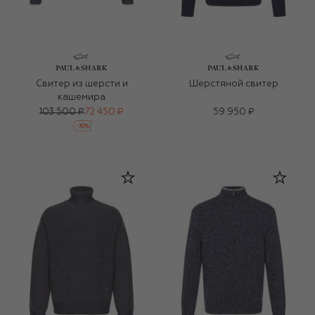
Свитер из шерсти и
Шерстяной свитер
кашемира
103 500 ₽
72 450 ₽
59 950 ₽
-
30
%