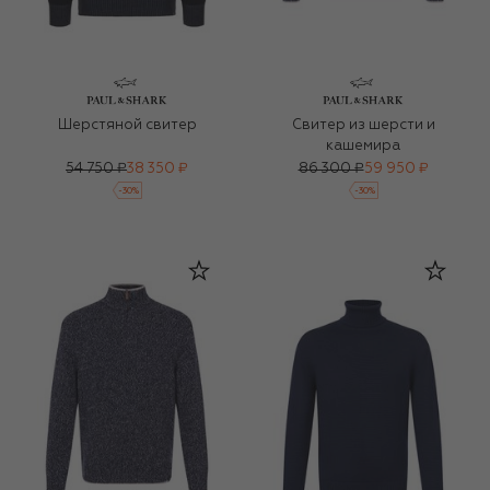
Шерстяной свитер
Свитер из шерсти и
кашемира
54 750 ₽
38 350 ₽
86 300 ₽
59 950 ₽
-
30
%
-
30
%