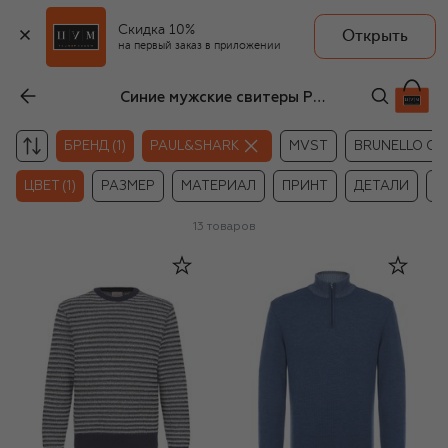
Скидка 10%
Открыть
на первый заказ в приложении
Синие мужские свитеры Paul&Shark
БРЕНД (1)
PAUL&SHARK
MVST
BRUNELLO CUC
ЦВЕТ (1)
РАЗМЕР
МАТЕРИАЛ
ПРИНТ
ДЕТАЛИ
Ц
13
товаров