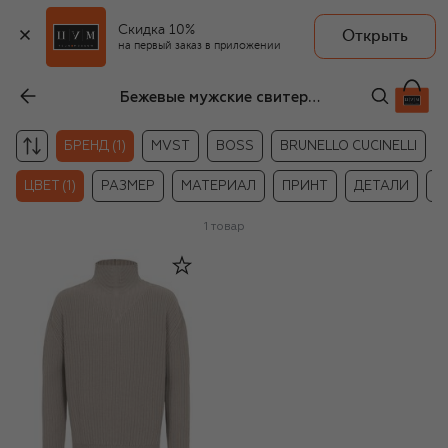
Скидка 10%
Открыть
на первый заказ в приложении
Бежевые мужские свитеры Rick Owens
БРЕНД (1)
MVST
BOSS
BRUNELLO CUCINELLI
ЦВЕТ (1)
РАЗМЕР
МАТЕРИАЛ
ПРИНТ
ДЕТАЛИ
Ц
1
товар